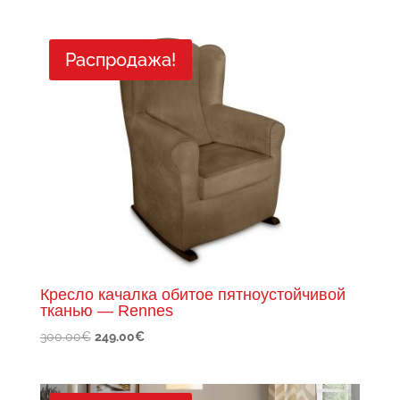
цена
цена:
составляла
349.00€.
455.00€.
Распродажа!
Кресло качалка обитое пятноустойчивой
тканью — Rennes
Первоначальная
Текущая
300.00
€
249.00
€
цена
цена:
составляла
249.00€.
300.00€.