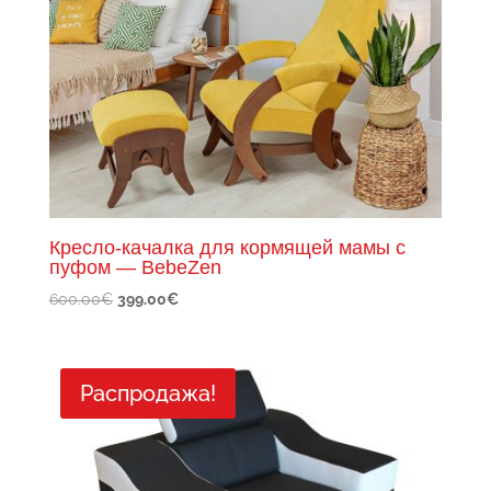
Кресло-качалка для кормящей мамы с
пуфом — BebeZen
Первоначальная
Текущая
600.00
€
399.00
€
цена
цена:
составляла
399.00€.
600.00€.
Распродажа!