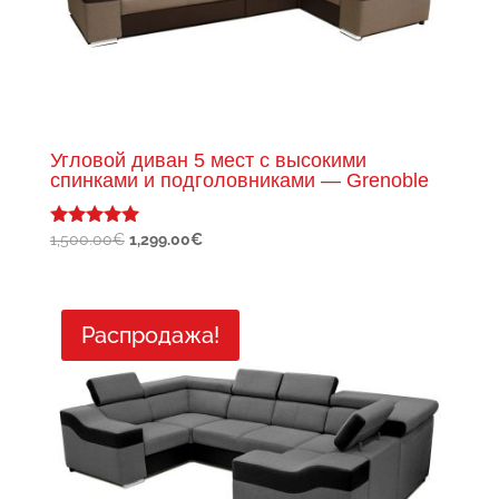
Угловой диван 5 мест с высокими
спинками и подголовниками — Grenoble
Первоначальная
Текущая
1,500.00
€
1,299.00
€
Оценка
5.00
цена
цена:
из 5
составляла
1,299.00€.
1,500.00€.
Распродажа!