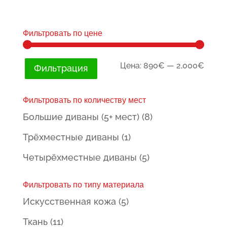
4.67
цена
цена:
из 5
составляла
999.00€.
1,300.00€.
Фильтровать по цене
Мини
Макс
Цена:
890€
—
2,000€
Фильтрация
цена
цена
Фильтровать по количеству мест
Большие диваны (5+ мест)
(8)
Трёхместные диваны
(1)
Четырёхместные диваны
(5)
Фильтровать по типу материала
Искусственная кожа
(5)
Ткань
(11)