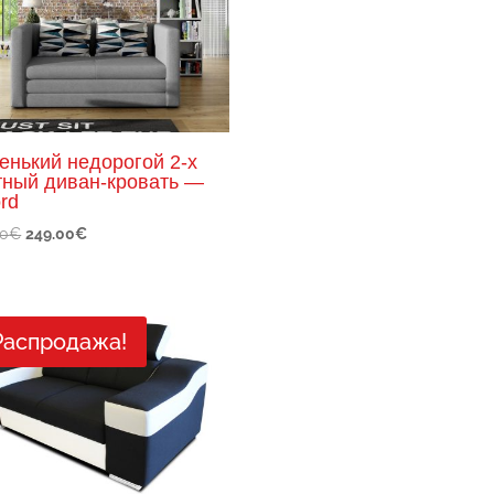
енький недорогой 2-х
тный диван-кровать —
rd
Первоначальная
Текущая
00
€
249.00
€
цена
цена:
составляла
249.00€.
350.00€.
Распродажа!