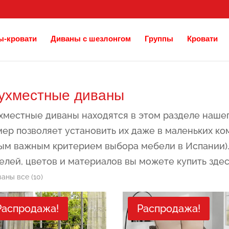
ы-кровати
Диваны с шезлонгом
Группы
Кровати
ухместные диваны
хместные диваны находятся в этом разделе наше
я
ая
мер позволяет установить их даже в маленьких ком
ым важным критерием выбора мебели в Испании).
елей, цветов и материалов вы можете купить здес
Сортировка:
аны все (10)
самые
Распродажа!
Распродажа!
недавние