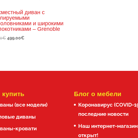
хместный диван с
улируемыми
головниками и широкими
локотниками – Grenoble
Первоначальная
Текущая
00
€
499.00
€
цена
цена:
составляла
499.00€.
670.00€.
 купить
Блог о мебели
ваны (все модели)
Коронавирус (COVID-1
последние новости
ловые диваны
Наш интернет-магазин
ваны-кровати
открыт!