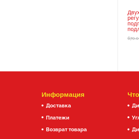
Дву
рег
под
под
670.
Информация
Что
Доставка
Ди
Платежи
Уг
Возврат товара
Ди