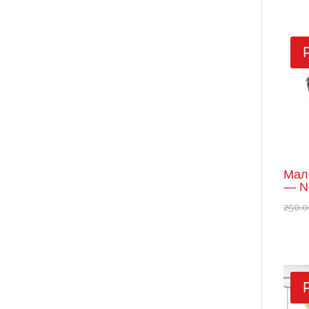
Мал
— N
250.