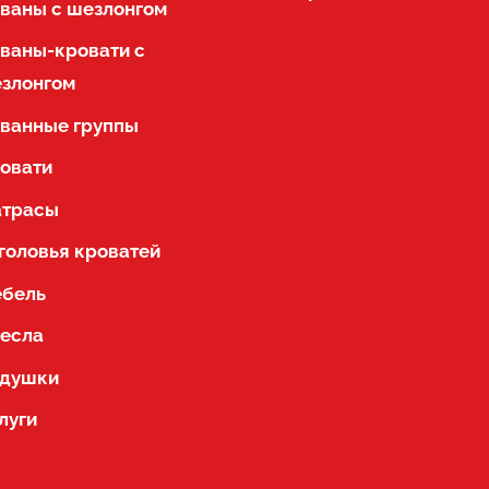
ваны с шезлонгом
ваны-кровати с
злонгом
ванные группы
овати
трасы
головья кроватей
бель
есла
душки
луги