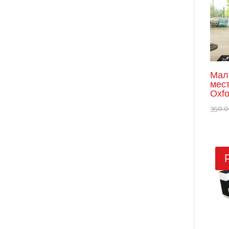
Мал
мес
Oxfo
350.