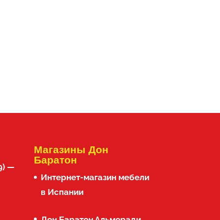
Магазины Дон
Баратон
9) —
Интернет-магазин мебели
в Испании
Дон Баратон Альморади