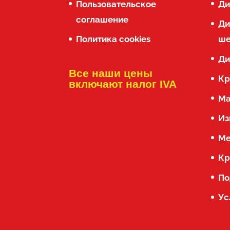
Пользовательское
Ди
соглашение
Ди
Политика cookies
ше
Ди
Все наши цены
Кр
включают налог IVA
Ма
Из
Ме
Кр
По
Ус