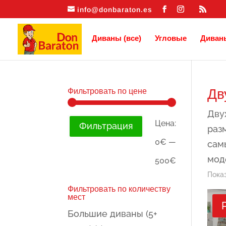
info@donbaraton.es
Диваны (все)
Угловые
Диван
Дв
Фильтровать по цене
Дву
Минимальна
Максимальн
Цена:
Фильтрация
раз
цена
цена
0€
—
сам
мод
500€
Показ
Фильтровать по количеству
мест
Большие диваны (5+