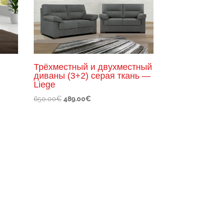
Трёхместный и двухместный
диваны (3+2) серая ткань —
Liege
Первоначальная
Текущая
650.00
€
489.00
€
цена
цена:
составляла
489.00€.
650.00€.