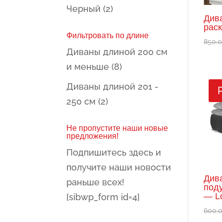
Черный
(2)
Див
рас
Фильтровать по длине
850.
Диваны длиной 200 см
и меньше
(8)
Диваны длиной 201 -
250 см
(2)
Не пропустите наши новые
предложения!
Подпишитесь здесь и
получите наши новости
Див
раньше всех!
под
— L
[sibwp_form id=4]
600.