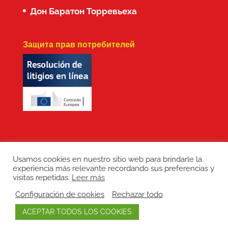
Дон Баратон Торревьеха
Защита прав потребителей
Usamos cookies en nuestro sitio web para brindarle la
experiencia más relevante recordando sus preferencias y
Copyright: Don Baraton © 2017 · Branding,
visitas repetidas.
Leer más
diseño web, manutención de sitios web,
Configuración de cookies
Rechazar todo
redes sociales y posicionamiento SEO:
ACEPTAR TODOS LOS COOKIES
LEPUNTO