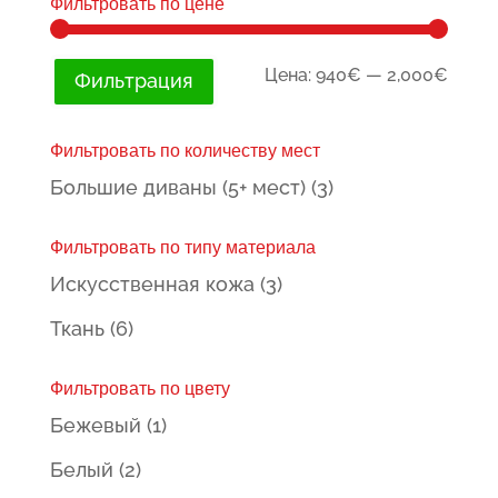
Фильтровать по цене
Мини
Макс
Цена:
940€
—
2,000€
Фильтрация
цена
цена
Фильтровать по количеству мест
Большие диваны (5+ мест)
(3)
Фильтровать по типу материала
Искусственная кожа
(3)
Ткань
(6)
Фильтровать по цвету
Бежевый
(1)
Белый
(2)