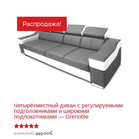
цена
цена:
составляла
1,099.00€.
1,350.00€.
Распродажа!
Четырёхместный диван с регулируемыми
подголовниками и широкими
подлокотниками — Grenoble
Первоначальная
Текущая
1,100.00
€
949.00
€
Оценка
5.00