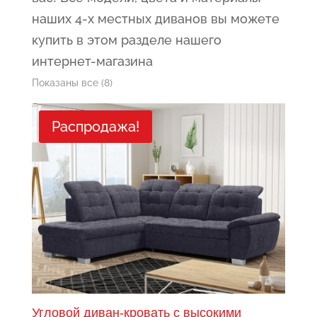
наших 4-x местных диванов вы можете
купить в этом разделе нашего
интернет-магазина
Сортировка:
Показаны все (8)
самые
Распродажа!
недавние
Угловой диван-кровать с высокими