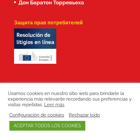
Дон Баратон Торревьеха
Защита прав потребителей
Usamos cookies en nuestro sitio web para brindarle la
experiencia más relevante recordando sus preferencias y
Copyright: Don Baraton © 2017 · Branding,
visitas repetidas.
Leer más
diseño web, manutención de sitios web,
Configuración de cookies
Rechazar todo
redes sociales y posicionamiento SEO:
ACEPTAR TODOS LOS COOKIES
LEPUNTO