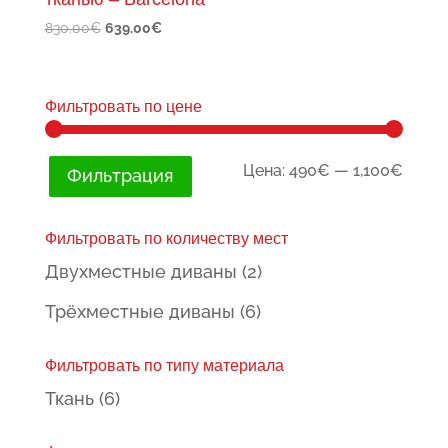
Первоначальная
Текущая
830.00
€
639.00
€
цена
цена:
составляла
639.00€.
830.00€.
Фильтровать по цене
Мини
Макс
Цена:
490€
—
1,100€
Фильтрация
цена
цена
Фильтровать по количеству мест
Двухместные диваны
(2)
Трёхместные диваны
(6)
Фильтровать по типу материала
Ткань
(6)