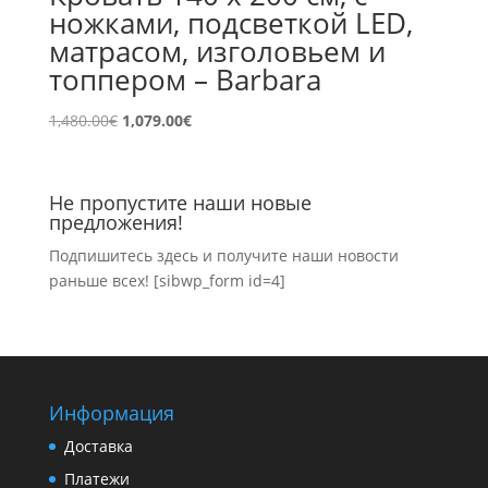
ножками, подсветкой LED,
матрасом, изголовьем и
топпером – Barbara
Первоначальная
Текущая
1,480.00
€
1,079.00
€
цена
цена:
составляла
1,079.00€.
1,480.00€.
Не пропустите наши новые
предложения!
Подпишитесь здесь и получите наши новости
раньше всех! [sibwp_form id=4]
Информация
Доставка
Платежи