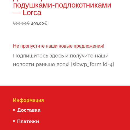
подушками-подлокотниками
— Lorca
Первоначальная
Текущая
600.00
€
499.00
€
цена
цена:
составляла
499.00€.
600.00€.
Не пропустите наши новые предложения!
Подпишитесь здесь и получите наши
новости раньше всех! [sibwp_form id=4]
Информация
Доставка
Платежи