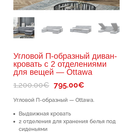
Угловой П-образный диван-
кровать с 2 отделениями
для вещей — Ottawa
Первоначальная
Текущая
1,200.00
€
795.00
€
цена
цена:
Угловой П-образный — Ottawa.
составляла
795.00€.
1,200.00€.
Выдвижная кровать
2 отделения для хранения белья под
сиденьями