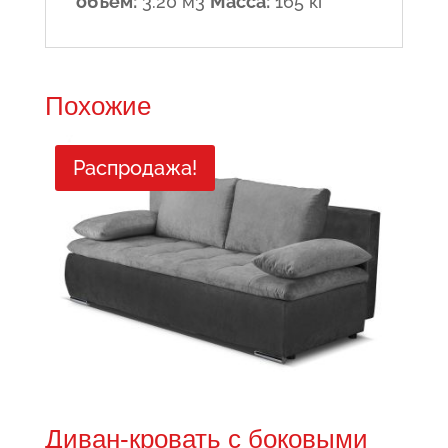
объём:
3.20 м3
Масса:
165 кг
Похожие
Распродажа!
Диван-кровать с боковыми