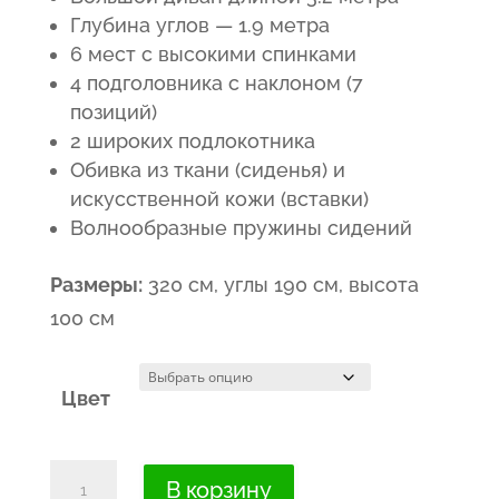
составляла
1,399.00€.
Глубина углов — 1.9 метра
6 мест с высокими спинками
1,800.00€.
4 подголовника с наклоном (7
позиций)
2 широких подлокотника
Обивка из ткани (сиденья) и
искусcтвенной кожи (вставки)
Волнообразные пружины сидений
Размеры:
320 см, углы 190 см, высота
100 см
Цвет
Количество
В корзину