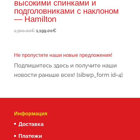
высокими спинками и
подголовниками с наклоном
— Hamilton
Первоначальная
Текущая
1,300.00
€
1,199.00
€
цена
цена:
составляла
1,199.00€.
1,300.00€.
Не пропустите наши новые предложения!
Подпишитесь здесь и получите наши
новости раньше всех! [sibwp_form id=4]
Информация
Доставка
Платежи