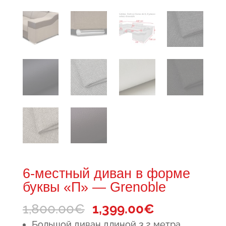
6-местный диван в форме
буквы «П» — Grenoble
Первоначальная
Текущая
1,800.00
€
1,399.00
€
цена
цена:
Большой диван длиной 3.2 метра