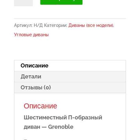
товара
6-
местный
Артикул:
Н/Д
Категории:
Диваны (все модели)
,
диван
Угловые диваны
в
форме
буквы
Описание
"П"
Детали
-
Grenoble
Отзывы (0)
Описание
Шестиместный П-образный
диван — Grenoble