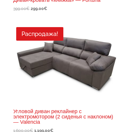
Первоначальная
Текущая
399.00
€
299.00
€
цена
цена:
составляла
299.00€.
399.00€.
Распродажа!
Угловой диван реклайнер с
электромотором (2 сиденья с наклоном)
— Valencia
Первоначальная
Текущая
1,600.00
€
1,199.00
€