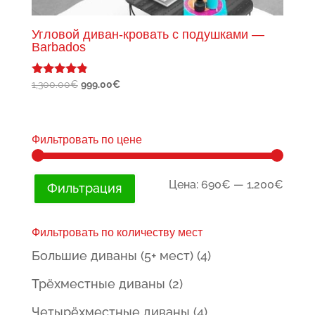
Угловой диван-кровать с подушками —
Barbados
Первоначальная
Текущая
1,300.00
€
999.00
€
Оценка
4.67
цена
цена:
из 5
составляла
999.00€.
1,300.00€.
Фильтровать по цене
Мини
Макс
Цена:
690€
—
1,200€
Фильтрация
цена
цена
Фильтровать по количеству мест
Большие диваны (5+ мест)
(4)
Трёхместные диваны
(2)
Четырёхместные диваны
(4)