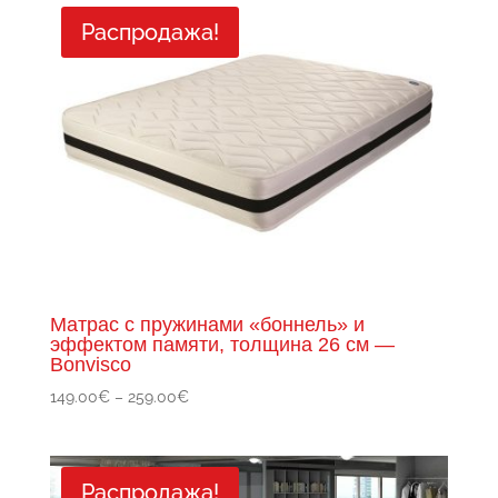
Распродажа!
недавние
Матрас с пружинами «боннель» и
эффектом памяти, толщина 26 см —
Bonvisco
Диапазон
149.00
€
–
259.00
€
цен:
149.00€
–
Распродажа!
259.00€