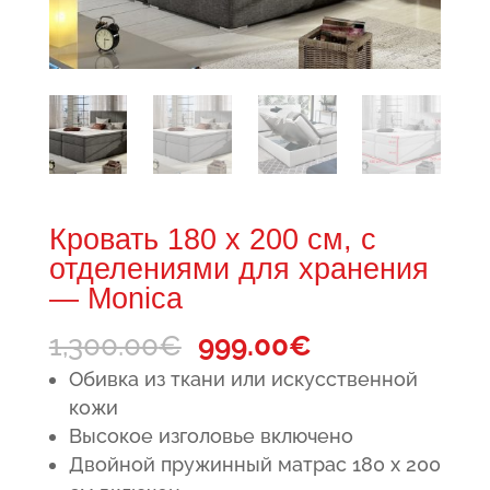
Кровать 180 x 200 см, с
отделениями для хранения
— Monica
Первоначальная
Текущая
1,300.00
€
999.00
€
цена
цена:
Обивка из ткани или искусственной
составляла
999.00€.
кожи
Высокое изголовье включено
1,300.00€.
Двойной пружинный матрас 180 x 200