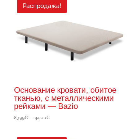
–
Распродажа!
239.00€
Основание кровати, обитое
тканью, с металлическими
рейками — Bazio
Диапазон
83.99
€
–
144.00
€
цен:
83.99€
–