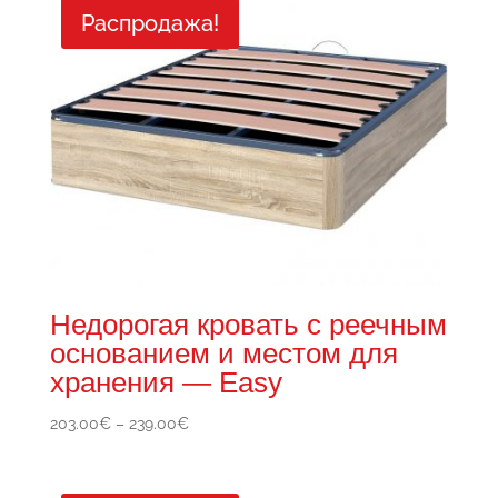
Распродажа!
Недорогая кровать с реечным
основанием и местом для
хранения — Easy
Диапазон
203.00
€
–
239.00
€
цен:
203.00€