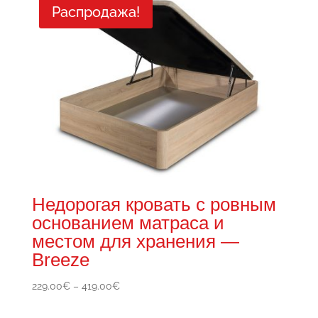
Распродажа!
144.00€
Недорогая кровать с ровным
основанием матраса и
местом для хранения —
Breeze
Диапазон
229.00
€
–
419.00
€
цен:
229.00€