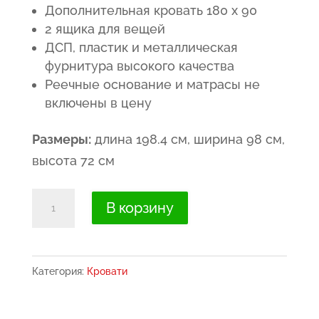
составляла
259.00€.
Дополнительная кровать 180 x 90
2 ящика для вещей
370.00€.
ДСП, пластик и металлическая
фурнитура высокого качества
Реечные основание и матрасы не
включены в цену
Размеры:
длина 198.4 см, ширина 98 см,
высота 72 см
Количество
В корзину
товара
Кровать
с
Категория:
Кровати
двумя
спальными