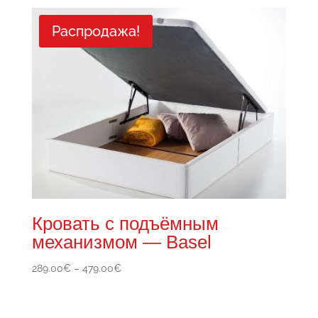
Распродажа!
Кровать с подъёмным
механизмом — Basel
Диапазон
289.00
€
–
479.00
€
цен:
289.00€
–