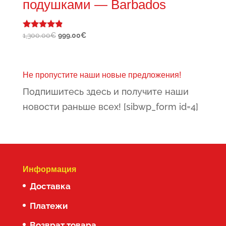
подушками — Barbados
Первоначальная
Текущая
1,300.00
€
999.00
€
Оценка
4.67
цена
цена:
из 5
составляла
999.00€.
1,300.00€.
Не пропустите наши новые предложения!
Подпишитесь здесь и получите наши
новости раньше всех! [sibwp_form id=4]
Информация
Доставка
Платежи
Возврат товара