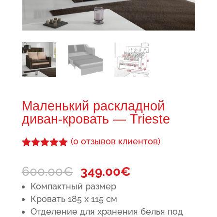
Маленький раскладной
диван-кровать — Trieste
(
0
отзывов клиентов)
Рейтинг
1
5.00
из 5
Первоначальная
Текущая
600.00
€
349.00
€
на основе
опроса
цена
цена:
Компактный размер
пользовател
составляла
349.00€.
я
Кровать 185 x 115 см
Отделение для хранения белья под
600.00€.