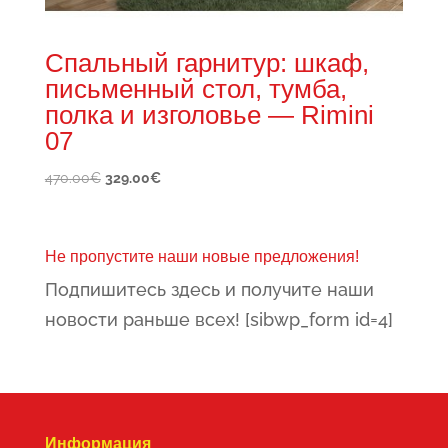
Спальный гарнитур: шкаф,
письменный стол, тумба,
полка и изголовье — Rimini
07
Первоначальная
Текущая
470.00
€
329.00
€
цена
цена:
составляла
329.00€.
470.00€.
Не пропустите наши новые предложения!
Подпишитесь здесь и получите наши
новости раньше всех! [sibwp_form id=4]
Информация