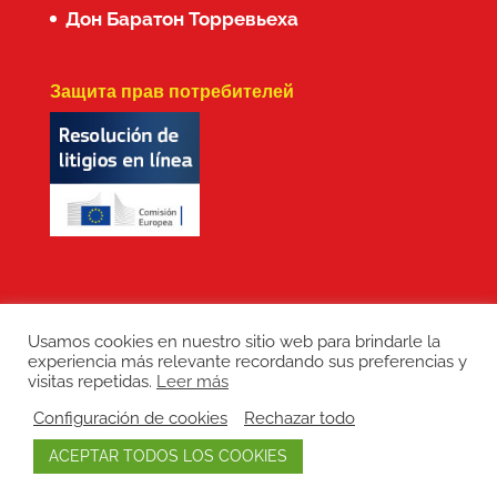
Дон Баратон Торревьеха
Защита прав потребителей
Usamos cookies en nuestro sitio web para brindarle la
experiencia más relevante recordando sus preferencias y
Copyright: Don Baraton © 2017 · Branding,
visitas repetidas.
Leer más
diseño web, manutención de sitios web,
Configuración de cookies
Rechazar todo
redes sociales y posicionamiento SEO:
ACEPTAR TODOS LOS COOKIES
LEPUNTO