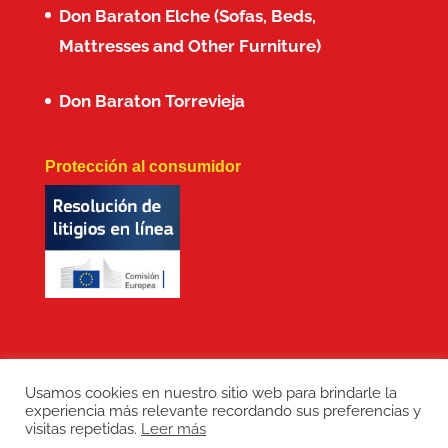
Don Baraton Elche (Sofas, Beds,
Mattresses and Other Furniture)
Don Baraton Torrevieja
Protección al consumidor
Usamos cookies en nuestro sitio web para brindarle la
experiencia más relevante recordando sus preferencias y
Copyright: Don Baraton © 2017 · Branding,
visitas repetidas.
Leer más