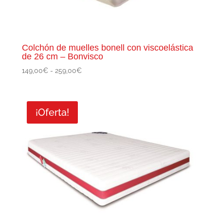
Colchón de muelles bonell con viscoelástica
de 26 cm – Bonvisco
Rango
149,00
€
-
259,00
€
de
precios:
desde
¡Oferta!
149,00€
hasta
259,00€