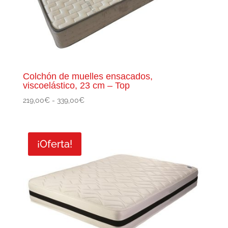
Colchón de muelles ensacados,
viscoelástico, 23 cm – Top
Rango
219,00
€
-
339,00
€
de
precios:
desde
¡Oferta!
219,00€
hasta
339,00€