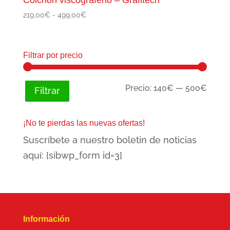
Rango
219,00
€
-
499,00
€
de
precios:
desde
Filtrar por precio
219,00€
hasta
499,00€
Preci
Preci
Precio:
140€
—
500€
Filtrar
míni
máxi
¡No te pierdas las nuevas ofertas!
Suscríbete a nuestro boletin de noticias
aquí: [sibwp_form id=3]
Información