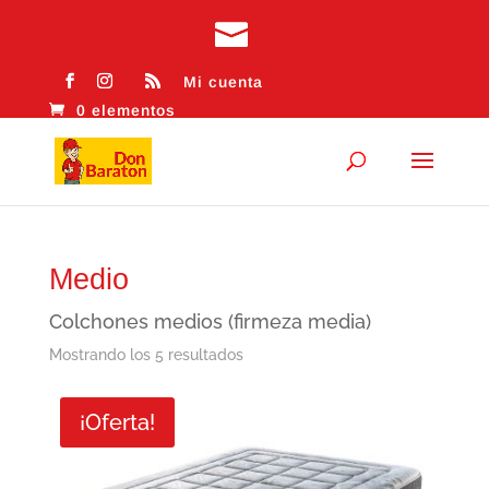
Mi cuenta
0 elementos
Medio
Colchones medios (firmeza media)
Ordenado
Mostrando los 5 resultados
por
¡Oferta!
los
últimos