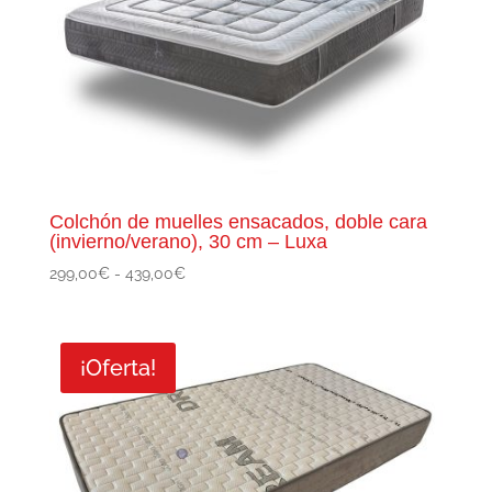
Colchón de muelles ensacados, doble cara
(invierno/verano), 30 cm – Luxa
Rango
299,00
€
-
439,00
€
de
precios:
desde
¡Oferta!
299,00€
hasta
439,00€