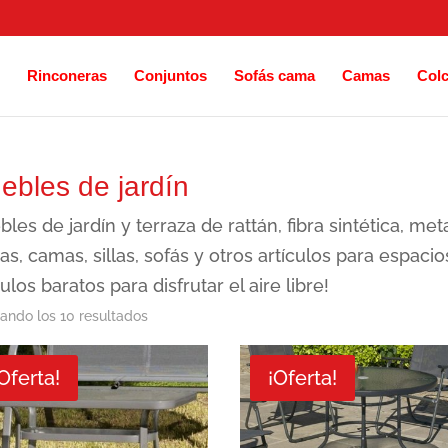
Rinconeras
Conjuntos
Sofás cama
Camas
Col
ebles de jardín
les de jardín y terraza de rattán, fibra sintética, me
s, camas, sillas, sofás y otros artículos para espaci
culos baratos para disfrutar el aire libre!
Ordenado
ando los 10 resultados
por
Oferta!
¡Oferta!
los
últimos