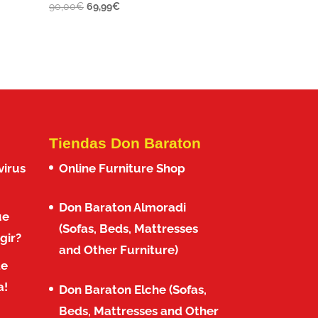
El
El
90,00
€
69,99
€
precio
precio
original
actual
era:
es:
90,00€.
69,99€.
Tiendas Don Baraton
virus
Online Furniture Shop
Don Baraton Almoradi
ue
(Sofas, Beds, Mattresses
gir?
and Other Furniture)
de
a!
Don Baraton Elche (Sofas,
Beds, Mattresses and Other