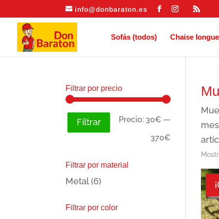
info@donbaraton.es
Sofás (todos)
Chaise longue
Mu
Filtrar por precio
Mueb
Precio
Precio
Precio:
30€
—
Filtrar
mesa
mínimo
máximo
370€
artí
Mostr
Filtrar por material
Metal
(6)
¡
Filtrar por color