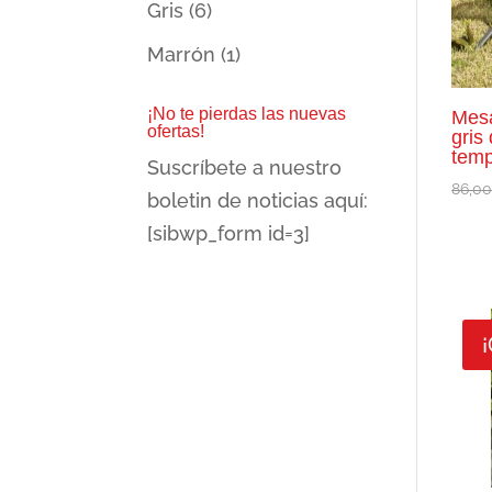
Gris
(6)
Marrón
(1)
¡No te pierdas las nuevas
Mesa
ofertas!
gris
temp
Suscríbete a nuestro
86,0
boletin de noticias aquí:
[sibwp_form id=3]
¡