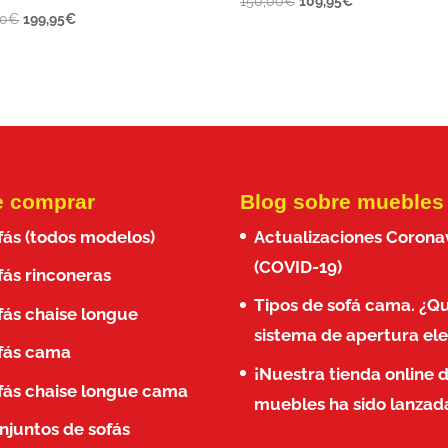
El
El
150,00
€
109,95
€
El
El
00
€
199,95
€
precio
precio
precio
precio
original
actual
original
actual
era:
es:
era:
es:
150,00€.
109,95€.
290,00€.
199,95€.
 comprar
Blog sobre muebles
fás (todos modelos)
Actualizaciones Corona
(COVID-19)
fás rinconeras
Tipos de sofá cama. ¿Q
fás chaise longue
sistema de apertura ele
fás cama
¡Nuestra tienda online 
fás chaise longue cama
muebles ha sido lanzad
njuntos de sofás