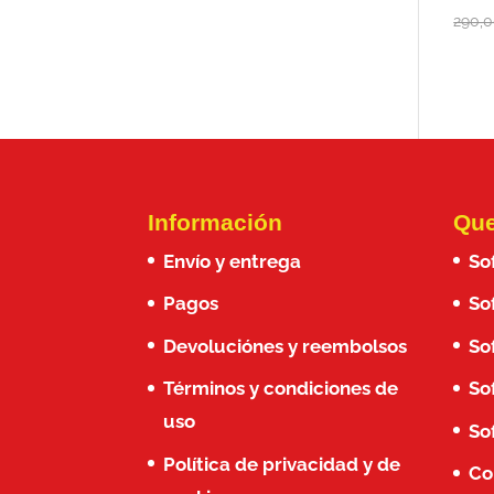
290,
Información
Que
Envío y entrega
So
Pagos
So
Devoluciónes y reembolsos
So
Términos y condiciones de
So
uso
So
Política de privacidad y de
Co