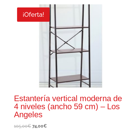
original
actual
era:
es:
¡Oferta!
185,00€.
129,00€.
Estantería vertical moderna de
4 niveles (ancho 59 cm) – Los
Angeles
El
El
105,00
€
74,00
€
precio
precio