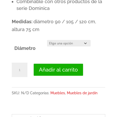
Combinable con otros productos de la
serie Dominica
Medidas:
diámetro 90 / 105 / 120 cm,
altura 75 cm
Diámetro
Mesa
Añadir al carrito
de
jardín
gris
SKU:
N/D
Categorías:
Muebles
,
Muebles de jardín
redonda,
diámetro
90/105/120