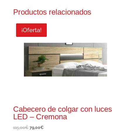
Productos relacionados
¡Oferta!
Cabecero de colgar con luces
LED – Cremona
El
El
115,00
€
79,00
€