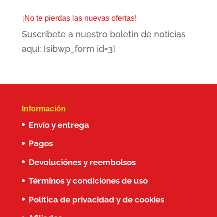
original
actual
era:
es:
¡No te pierdas las nuevas ofertas!
105,00€.
74,00€.
Suscríbete a nuestro boletin de noticias
aquí: [sibwp_form id=3]
Información
Envío y entrega
Pagos
Devoluciónes y reembolsos
Términos y condiciones de uso
Política de privacidad y de cookies