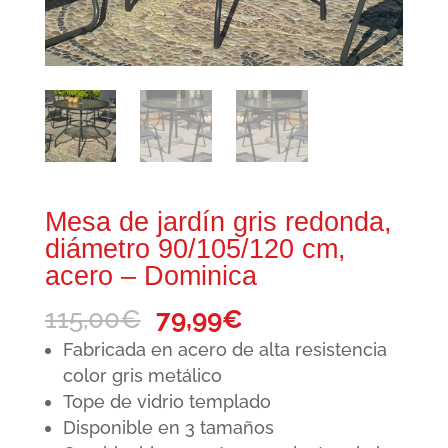
Mesa de jardín gris redonda,
diámetro 90/105/120 cm,
acero – Dominica
El
El
115,00
€
79,99
€
precio
precio
Fabricada en acero de alta resistencia
original
actual
color gris metálico
Tope de vidrio templado
era:
es:
Disponible en 3 tamaños
115,00€.
79,99€.