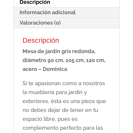
Descripción
cm,
Información adicional
acero
-
Valoraciones (0)
Dominica
Descripción
cantidad
Mesa de jardín gris redonda,
diámetro 90 cm, 105 cm, 120 cm,
acero – Dominica
Si te apasionan como a nosotros
la mueblería para jardín y
exteriores, ésta es una pieza que
no debes dejar de tener en tu
espacio libre, pues es
complemento perfecto para las