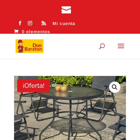
Mi cuenta
0 elementos
¡Oferta!