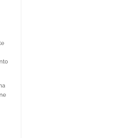
e
te
nto
ma
ene
n