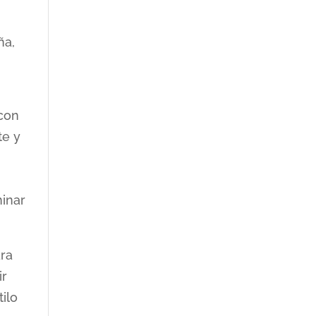
ña,
 con
te y
minar
ara
ir
ilo