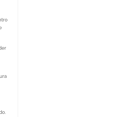
ntro
e
der
tura
do.