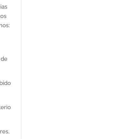
ias
tos
mos:
 de
bido
terio
res,