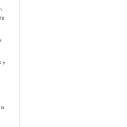
a
n
fá
s
s y
 a