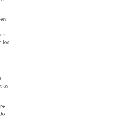
 en
ón,
n los
e
cias
pre
ado