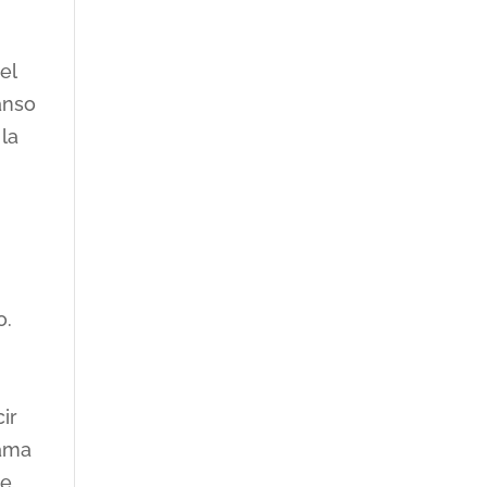
el
anso
 la
o.
ir
cama
e.