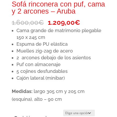
Sofá rinconera con puf, cama
y 2 arcones – Aruba
El
El
1.600,00
€
1.209,00
€
precio
precio
Cama grande de matrimonio plegable
original
actual
150 x 245 cm
Espuma de PU elástica
era:
es:
Muelles zig-zag de acero
1.600,00€.
1.209,00€.
2 arcones debajo de los asientos
Puf con almacenaje
5 cojines desfundables
Cajón lateral (minibar)
Medidas:
largo 305 cm y 205 cm
(esquina), alto – 90 cm