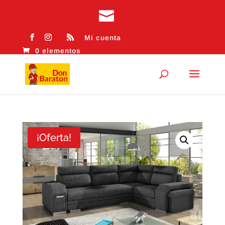
Mi cuenta
0 elementos
¡Oferta!