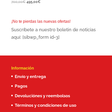
El
El
700,00
€
495,00
€
precio
precio
original
actual
era:
es:
¡No te pierdas las nuevas ofertas!
700,00€.
495,00€.
Suscríbete a nuestro boletin de noticias
aquí: [sibwp_form id=3]
Información
Envío y entrega
Pagos
Devoluciónes y reembolsos
Términos y condiciones de uso