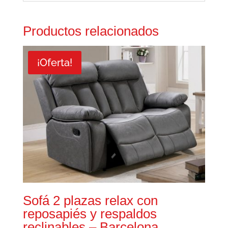
Productos relacionados
¡Oferta!
Sofá 2 plazas relax con
reposapiés y respaldos
reclinables – Barcelona