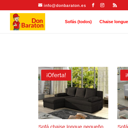
info@donbaraton.es
Sofás (todos)
Chaise longue
¡Oferta!
¡
Sofá chaise longue pequeño
Sofá