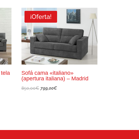
era:
es:
850,00€.
649,00€.
¡Oferta!
tela
Sofá cama «italiano»
(apertura italiana) – Madrid
El
El
850,00
€
799,00
€
precio
precio
original
actual
era:
es:
850,00€.
799,00€.