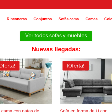
Rinconeras
Conjuntos
Sofás cama
Camas
Col
Ver todos sofás y muebles
Nuevas llegadas:
Oferta!
¡Oferta!
 cama con patas de
Sofá en forma de U con