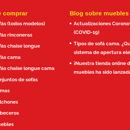
 comprar
Blog sobre muebles
fás (todos modelos)
Actualizaciones Corona
(COVID-19)
fás rinconeras
Tipos de sofá cama. ¿Q
fás chaise longue
sistema de apertura ele
fás cama
¡Nuestra tienda online 
fás chaise longue cama
muebles ha sido lanzad
njuntos de sofás
mas
lchones
beceros
ebles