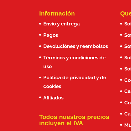
Información
Que
Envío y entrega
So
Pagos
So
Devoluciónes y reembolsos
So
Términos y condiciones de
So
uso
So
Política de privacidad y de
Co
cookies
Ca
Afiliados
Co
Ca
Todos nuestros precios
incluyen el IVA
Mu