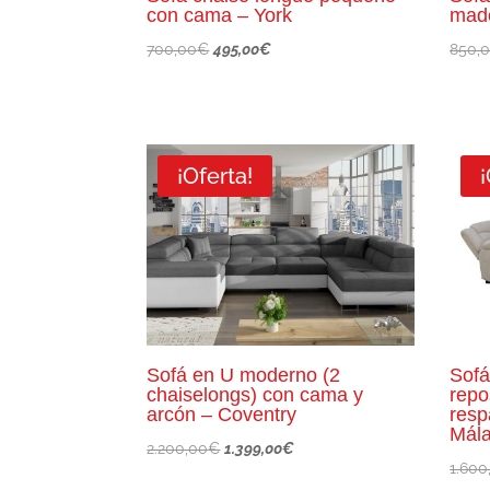
con cama – York
made
El
El
700,00
€
495,00
€
850,
precio
precio
original
actual
era:
es:
700,00€.
495,00€.
¡Oferta!
¡
Sofá en U moderno (2
Sofá
chaiselongs) con cama y
repo
arcón – Coventry
resp
Mál
El
El
2.200,00
€
1.399,00
€
1.600
precio
precio