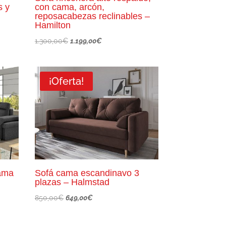
s y
con cama, arcón,
reposacabezas reclinables –
Hamilton
El
El
1.300,00
€
1.199,00
€
precio
precio
original
actual
¡Oferta!
era:
es:
1.300,00€.
1.199,00€.
cama
Sofá cama escandinavo 3
plazas – Halmstad
El
El
850,00
€
649,00
€
precio
precio
original
actual