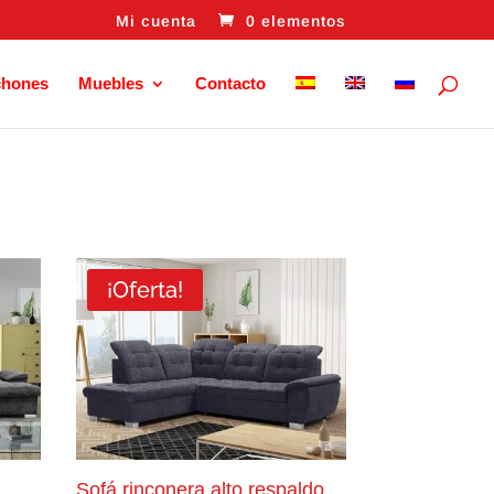
Mi cuenta
0 elementos
chones
Muebles
Contacto
¡Oferta!
Sofá rinconera alto respaldo,