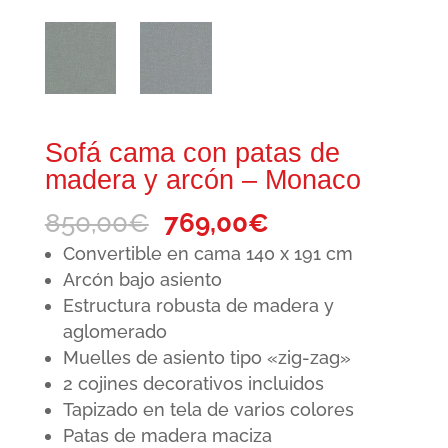
Sofá cama con patas de
madera y arcón – Monaco
El
El
850,00
€
769,00
€
precio
precio
Convertible en cama 140 x 191 cm
original
actual
Arcón bajo asiento
Estructura robusta de madera y
era:
es:
aglomerado
850,00€.
769,00€.
Muelles de asiento tipo «zig-zag»
2 cojines decorativos incluidos
Tapizado en tela de varios colores
Patas de madera maciza