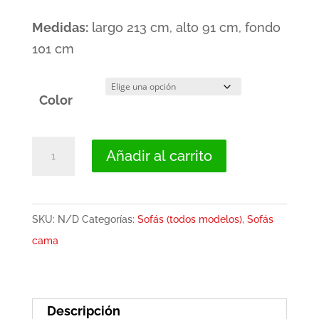
Medidas:
largo 213 cm, alto 91 cm, fondo
101 cm
Color
Sofá
Añadir al carrito
cama
con
patas
SKU:
N/D
Categorías:
Sofás (todos modelos)
,
Sofás
de
cama
madera
y
arcón
Descripción
-