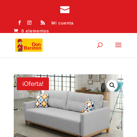
Mi cuenta
0 elementos
¡Oferta!