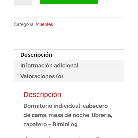
individual:
cabecero
de
Categoría:
Muebles
cama,
mesa
de
Descripción
noche,
Información adicional
librería,
zapatero
Valoraciones (0)
-
Descripción
Rimini
09
Dormitorio individual: cabecero
cantidad
de cama, mesa de noche, librería,
zapatero – Rimini 09