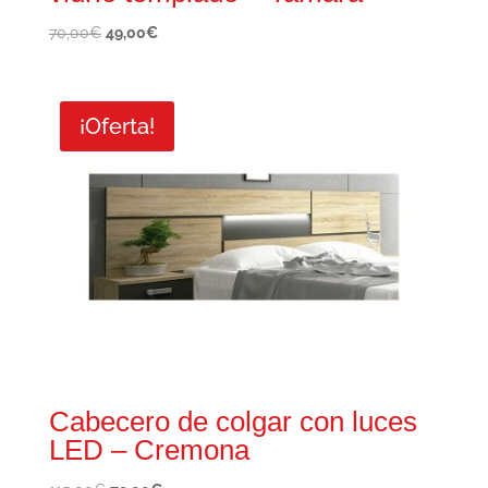
El
El
70,00
€
49,00
€
precio
precio
original
actual
era:
es:
¡Oferta!
70,00€.
49,00€.
Cabecero de colgar con luces
LED – Cremona