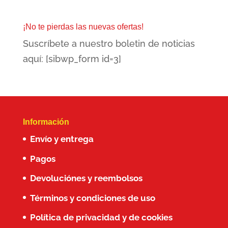
original
actual
era:
es:
¡No te pierdas las nuevas ofertas!
85,00€.
59,00€.
Suscríbete a nuestro boletin de noticias
aquí: [sibwp_form id=3]
Información
Envío y entrega
Pagos
Devoluciónes y reembolsos
Términos y condiciones de uso
Política de privacidad y de cookies