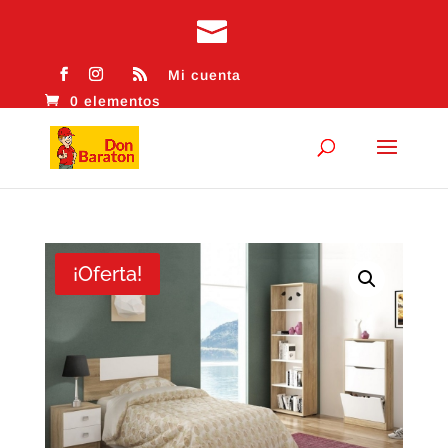
Mi cuenta
0 elementos
¡Oferta!