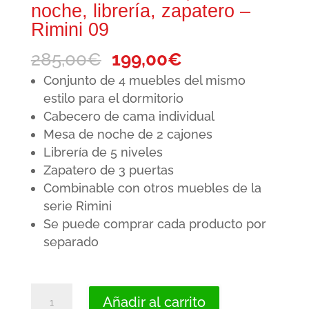
noche, librería, zapatero –
Rimini 09
El
El
285,00
€
199,00
€
precio
precio
Conjunto de 4 muebles del mismo
original
actual
estilo para el dormitorio
Cabecero de cama individual
era:
es:
Mesa de noche de 2 cajones
285,00€.
199,00€.
Librería de 5 niveles
Zapatero de 3 puertas
Combinable con otros muebles de la
serie Rimini
Se puede comprar cada producto por
separado
Dormitorio
Añadir al carrito