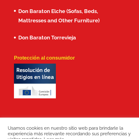
Don Baraton Elche (Sofas, Beds,
Mattresses and Other Furniture)
Don Baraton Torrevieja
Protección al consumidor
Usamos cookies en nuestro sitio web para brindarle la
experiencia más relevante recordando sus preferencias y
Copyright: Don Baraton © 2017 · Branding,