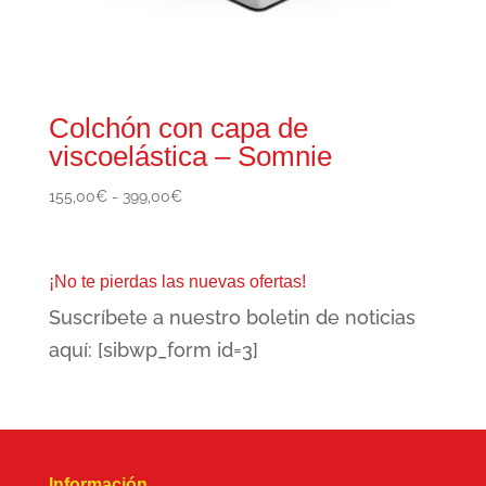
Colchón con capa de
viscoelástica – Somnie
Rango
155,00
€
-
399,00
€
de
precios:
desde
¡No te pierdas las nuevas ofertas!
155,00€
Suscríbete a nuestro boletin de noticias
hasta
399,00€
aquí: [sibwp_form id=3]
Información