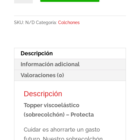
viscoelástico
-
SKU:
N/D
Categoría:
Colchones
Protecta
cantidad
Descripción
Información adicional
Valoraciones (0)
Descripción
Topper viscoelástico
(sobrecolchón) – Protecta
Cuidar es ahorrarte un gasto
futuro. Nuestro sobrecolchón