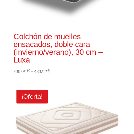
Colchón de muelles
ensacados, doble cara
(invierno/verano), 30 cm –
Luxa
Rango
299,00
€
-
439,00
€
de
precios:
desde
¡Oferta!
299,00€
hasta
439,00€