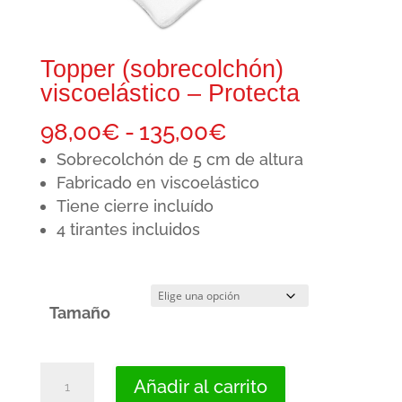
Topper (sobrecolchón)
viscoelástico – Protecta
Rango
98,00
€
-
135,00
€
de
Sobrecolchón de 5 cm de altura
precios:
Fabricado en viscoelástico
Tiene cierre incluído
desde
4 tirantes incluidos
98,00€
hasta
135,00€
Tamaño
Topper
Añadir al carrito
(sobrecolchón)