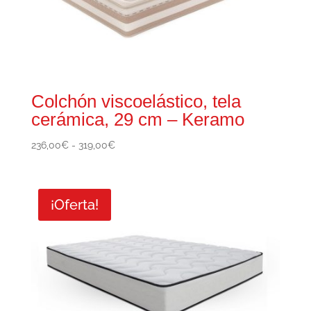
Colchón viscoelástico, tela
cerámica, 29 cm – Keramo
Rango
236,00
€
-
319,00
€
de
precios:
desde
¡Oferta!
236,00€
hasta
319,00€