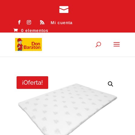
Mi cuenta
0 elementos
¡Oferta!