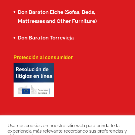
Don Baraton Elche (Sofas, Beds,
Mattresses and Other Furniture)
Don Baraton Torrevieja
Protección al consumidor
Usamos cookies en nuestro sitio web para brindarle la
experiencia más relevante recordando sus preferencias y
Copyright: Don Baraton © 2017 · Branding,