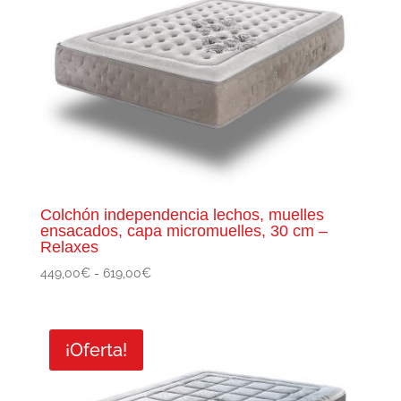
Colchón independencia lechos, muelles
ensacados, capa micromuelles, 30 cm –
Relaxes
Rango
449,00
€
-
619,00
€
de
precios:
desde
¡Oferta!
449,00€
hasta
619,00€