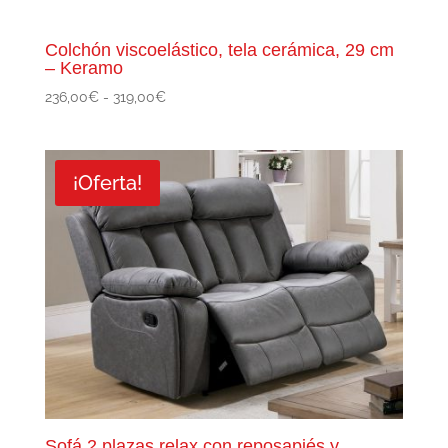
Colchón viscoelástico, tela cerámica, 29 cm
– Keramo
Rango
236,00
€
-
319,00
€
de
precios:
desde
¡Oferta!
236,00€
hasta
319,00€
Sofá 2 plazas relax con reposapiés y