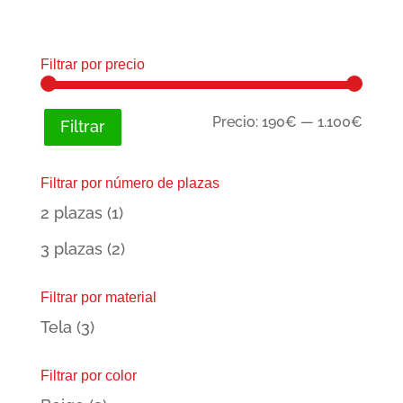
precio
precio
original
actual
era:
es:
Filtrar por precio
830,00€.
639,00€.
Preci
Preci
Precio:
190€
—
1.100€
Filtrar
míni
máxi
Filtrar por número de plazas
2 plazas
(1)
3 plazas
(2)
Filtrar por material
Tela
(3)
Filtrar por color