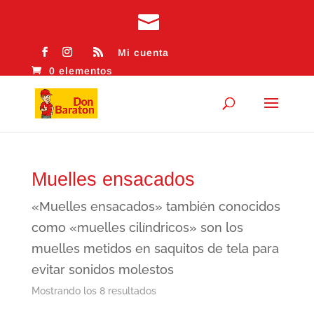
Mi cuenta
0 elementos
Muelles ensacados
«Muelles ensacados» también conocidos
como «muelles cilíndricos» son los
muelles metidos en saquitos de tela para
evitar sonidos molestos
Ordenado
Mostrando los 8 resultados
por