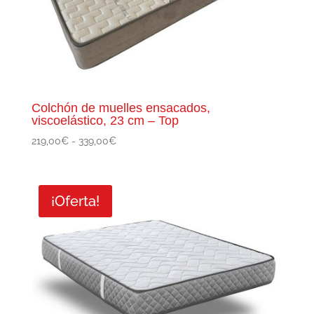
Colchón de muelles ensacados,
viscoelástico, 23 cm – Top
Rango
219,00
€
-
339,00
€
de
precios:
desde
¡Oferta!
219,00€
hasta
339,00€