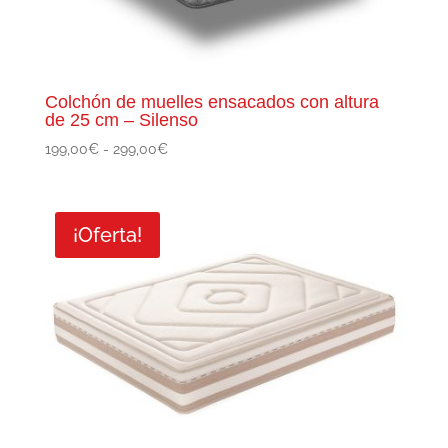
Colchón de muelles ensacados con altura
de 25 cm – Silenso
Rango
199,00
€
-
299,00
€
de
precios:
desde
¡Oferta!
199,00€
hasta
299,00€