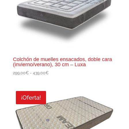
Colchón de muelles ensacados, doble cara
(invierno/verano), 30 cm – Luxa
Rango
299,00
€
-
439,00
€
de
precios:
desde
¡Oferta!
299,00€
hasta
439,00€