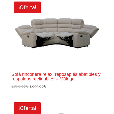
¡Oferta!
los
últimos
Sofá rinconera relax, reposapiés abatibles y
respaldos reclinables – Málaga
El
El
1.600,00
€
1.099,00
€
precio
precio
original
actual
era:
es:
¡Oferta!
1.600,00€.
1.099,00€.