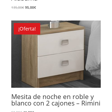
El
El
135,00
€
95,00
€
precio
precio
original
actual
era:
es:
¡Oferta!
135,00€.
95,00€.
Mesita de noche en roble y
blanco con 2 cajones – Rimini