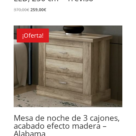
El
El
370,00
€
259,00
€
precio
precio
original
actual
era:
es:
¡Oferta!
370,00€.
259,00€.
Mesa de noche de 3 cajones,
acabado efecto madera –
Alabama