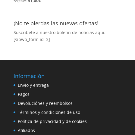
El
El
59,00
€
41,00
€
precio
precio
original
actual
era:
es:
¡No te pierdas las nuevas ofertas!
59,00€.
41,00€.
Suscríbete a nuestro boletin de noticias aquí:
[sibwp_form id=3]
Información
Envío y entrega
Pagos
Devoluciónes y reembolsos
Términos y condiciones de uso
Política de privacidad y de cookies
Afiliados