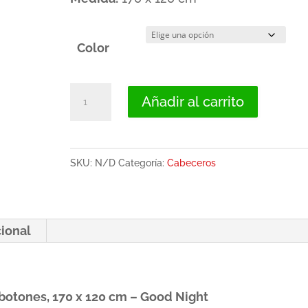
Color
Cabecero
Añadir al carrito
de
cama
tapizado
SKU:
N/D
Categoría:
Cabeceros
con
botones,
170
cional
x
120
cm
botones, 170 x 120 cm – Good Night
-