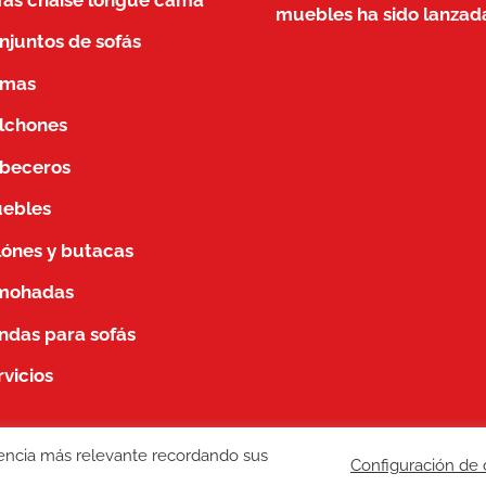
muebles ha sido lanzad
njuntos de sofás
mas
lchones
beceros
ebles
llónes y butacas
mohadas
ndas para sofás
rvicios
iencia más relevante recordando sus
Configuración de 
ng, diseño web, manutención de sitios web, redes sociale