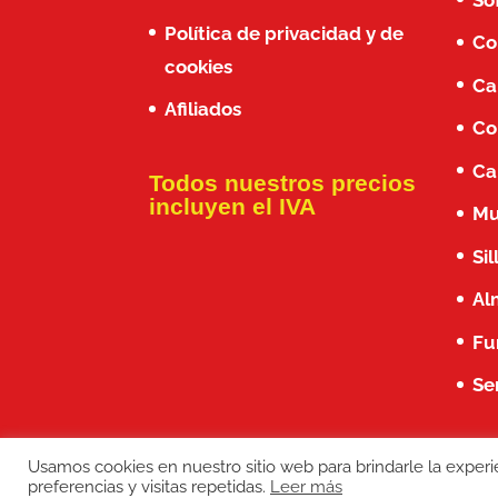
Política de privacidad y de
Co
cookies
Ca
Afiliados
Co
Ca
Todos nuestros precios
incluyen el IVA
Mu
Si
Al
Fu
Se
Usamos cookies en nuestro sitio web para brindarle la exper
Copyright: Don Baraton © 2017 · Brandi
preferencias y visitas repetidas.
Leer más