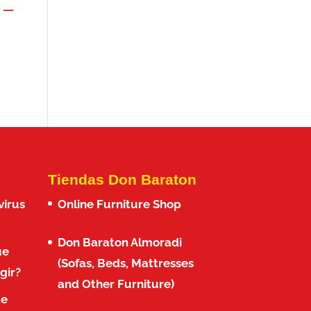
 –
Tiendas Don Baraton
virus
Online Furniture Shop
Don Baraton Almoradi
ue
(Sofas, Beds, Mattresses
gir?
and Other Furniture)
de