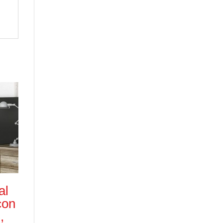
al
con
,