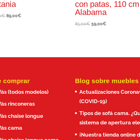
tania
con patas, 110 cm
Alabama
El
El
0
€
89,00
€
precio
precio
El
El
85,00
€
59,00
€
original
actual
precio
precio
era:
es:
original
actual
125,00€.
89,00€.
era:
es:
85,00€.
59,00€.
 comprar
Blog sobre muebles
fás (todos modelos)
Actualizaciones Corona
(COVID-19)
fás rinconeras
Tipos de sofá cama. ¿Q
fás chaise longue
sistema de apertura ele
fás cama
¡Nuestra tienda online 
fás chaise longue cama