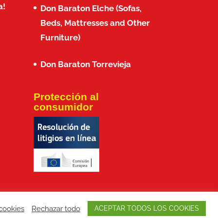
a!
Don Baraton Elche (Sofas,
Beds, Mattresses and Other
Furniture)
Don Baraton Torrevieja
Protección al
consumidor
cookies
Rechazar todo
ACEPTAR TODOS LOS COOKIES
s y posicionamiento SEO:
LEPUNTO