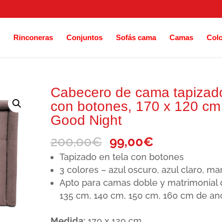
Rinconeras
Conjuntos
Sofás cama
Camas
Col
Cabecero de cama tapizad
con botones, 170 x 120 cm
Good Night
El
El
200,00
€
99,00
€
precio
precio
Tapizado en tela con botones
original
actual
3 colores – azul oscuro, azul claro, ma
Apto para camas doble y matrimonial 
era:
es:
135 cm, 140 cm, 150 cm, 160 cm de a
200,00€.
99,00€.
Medida:
170 x 120 cm