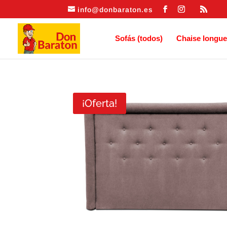
info@donbaraton.es
Sofás (todos)
Chaise longue
¡Oferta!