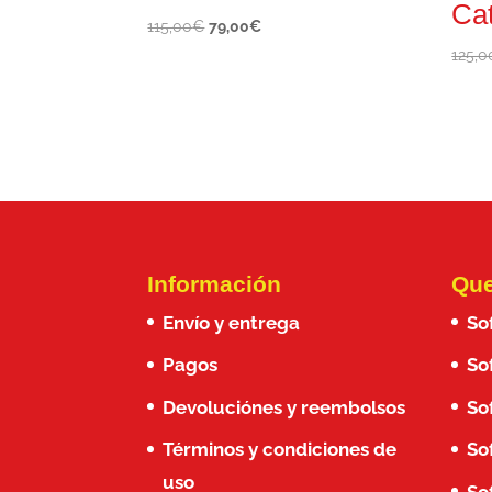
Ca
El
El
115,00
€
79,00
€
precio
precio
125,0
original
actual
era:
es:
115,00€.
79,00€.
Información
Que
Envío y entrega
So
Pagos
So
Devoluciónes y reembolsos
So
Términos y condiciones de
So
uso
So