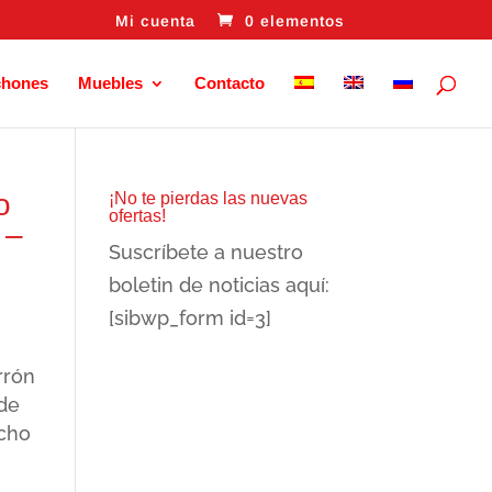
Mi cuenta
0 elementos
chones
Muebles
Contacto
o
¡No te pierdas las nuevas
ofertas!
 –
Suscríbete a nuestro
boletin de noticias aquí:
[sibwp_form id=3]
rrón
de
ncho