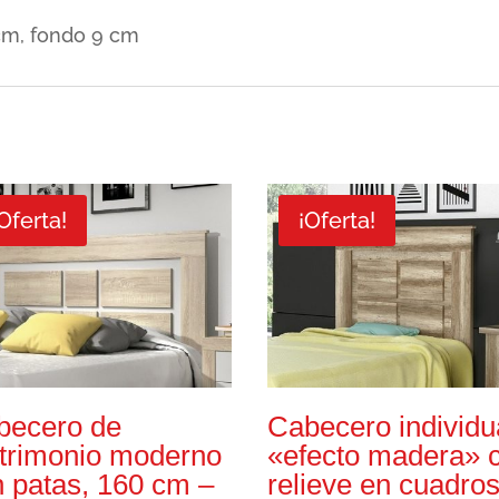
Good
 cm, fondo 9 cm
Night
cantidad
Oferta!
¡Oferta!
becero de
Cabecero individu
trimonio moderno
«efecto madera» 
 patas, 160 cm –
relieve en cuadros