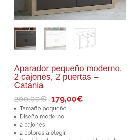
Aparador pequeño moderno,
2 cajones, 2 puertas –
Catania
El
El
200,00
€
179,00
€
precio
precio
Tamaño pequeño
original
actual
Diseño moderno
2 cajones
era:
es:
2 colores a elegir
200,00€.
179,00€.