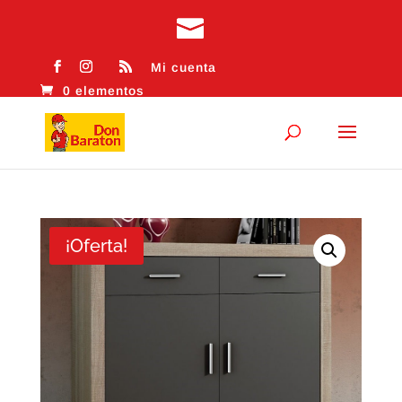
Mi cuenta
0 elementos
¡Oferta!