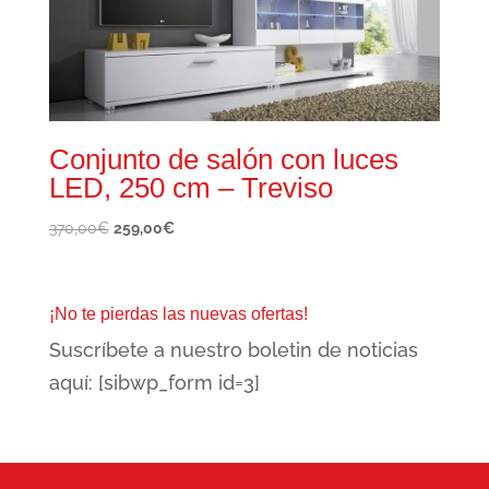
Conjunto de salón con luces
LED, 250 cm – Treviso
El
El
370,00
€
259,00
€
precio
precio
original
actual
era:
es:
¡No te pierdas las nuevas ofertas!
370,00€.
259,00€.
Suscríbete a nuestro boletin de noticias
aquí: [sibwp_form id=3]