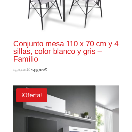
Conjunto mesa 110 x 70 cm y 4
sillas, color blanco y gris –
Familio
El
El
250,00
€
149,00
€
precio
precio
original
actual
era:
es:
¡Oferta!
250,00€.
149,00€.