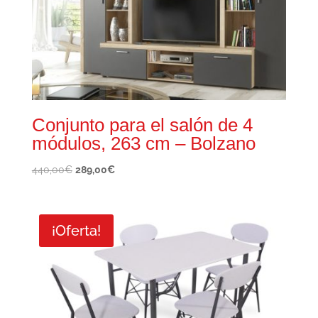
Conjunto para el salón de 4
módulos, 263 cm – Bolzano
El
El
440,00
€
289,00
€
precio
precio
original
actual
era:
es:
¡Oferta!
440,00€.
289,00€.