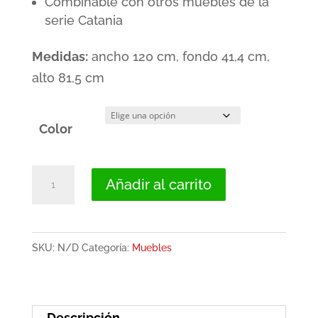
Combinable con otros muebles de la
serie Catania
Medidas:
ancho 120 cm, fondo 41,4 cm,
alto 81,5 cm
Color
Aparador
Añadir al carrito
pequeño
moderno,
2
SKU:
N/D
Categoría:
Muebles
cajones,
2
puertas
Descripción