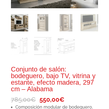
Conjunto de salón:
bodeguero, bajo TV, vitrina y
estante, efecto madera, 297
cm – Alabama
El
El
785,00
€
550,00
€
precio
precio
Composición modular de bodeguero,