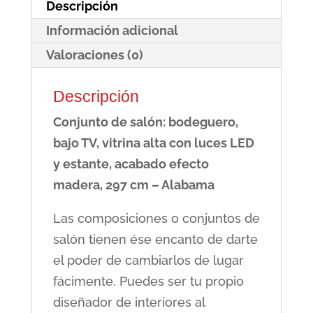
Descripción
y
Información adicional
estante,
efecto
Valoraciones (0)
madera,
Descripción
297
cm
Conjunto de salón: bodeguero,
-
bajo TV, vitrina alta con luces LED
Alabama
y estante, acabado efecto
cantidad
madera, 297 cm – Alabama
Las composiciones o conjuntos de
salón tienen ése encanto de darte
el poder de cambiarlos de lugar
fácimente. Puedes ser tu propio
diseñador de interiores al