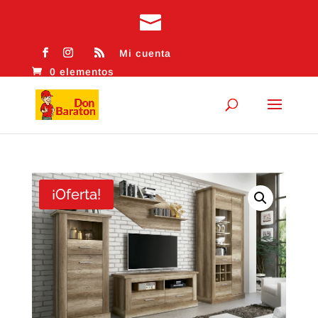
Mi cuenta
0 elementos
¡Oferta!