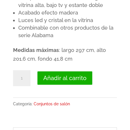
original
actual
vitrina alta, bajo tv y estante doble
Acabado efecto madera
era:
es:
Luces led y cristal en la vitrina
785,00€.
550,00€.
Combinable con otros productos de la
serie Alabama
Medidas
máximas
: largo 297 cm, alto
201,6 cm, fondo 41,8 cm
Conjunto
Añadir al carrito
de
salón:
bodeguero,
Categoría:
Conjuntos de salón
bajo
TV,
vitrina