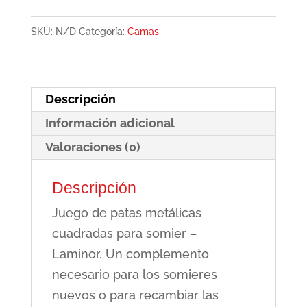
patas
de
SKU:
N/D
Categoría:
Camas
somier
-
Laminor
Descripción
cantidad
Información adicional
Valoraciones (0)
Descripción
Juego de patas metálicas
cuadradas para somier –
Laminor. Un complemento
necesario para los somieres
nuevos o para recambiar las