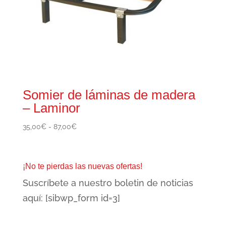
Somier de láminas de madera
– Laminor
Rango
35,00
€
-
87,00
€
de
precios:
desde
¡No te pierdas las nuevas ofertas!
35,00€
Suscríbete a nuestro boletin de noticias
hasta
87,00€
aquí: [sibwp_form id=3]