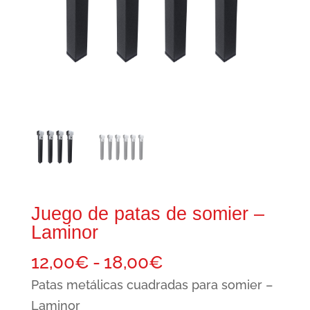
Juego de patas de somier –
Laminor
Rango
12,00
€
-
18,00
€
de
Patas metálicas cuadradas para somier –
precios:
Laminor