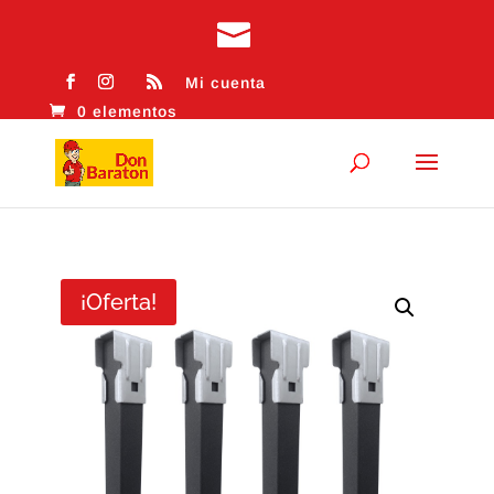
Mi cuenta
0 elementos
¡Oferta!