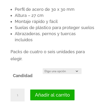
desde
Perfil de acero de 30 x 30 mm
12,00€
Altura – 27 cm
hasta
Montaje rápido y fácil
18,00€
Suelas de plástico
para proteger suelos
Abrazaderas, pernos y tuercas
incluidos
Packs de cuatro o seis unidades para
elegir.
Candidad
Juego
Añadir al carrito
de