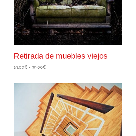
Retirada de muebles viejos
Rango
19,00
€
-
39,00
€
de
precios:
desde
19,00€
hasta
39,00€