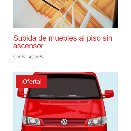
Subida de muebles al piso sin
ascensor
Rango
5,00
€
-
45,00
€
de
precios:
desde
¡Oferta!
5,00€
hasta
45,00€