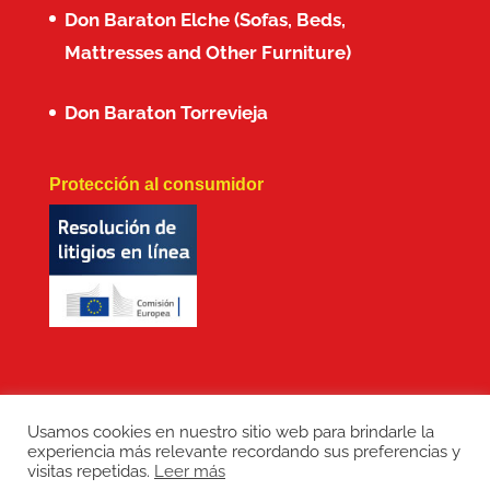
Don Baraton Elche (Sofas, Beds,
Mattresses and Other Furniture)
Don Baraton Torrevieja
Protección al consumidor
Usamos cookies en nuestro sitio web para brindarle la
experiencia más relevante recordando sus preferencias y
Copyright: Don Baraton © 2017 · Branding,
visitas repetidas.
Leer más