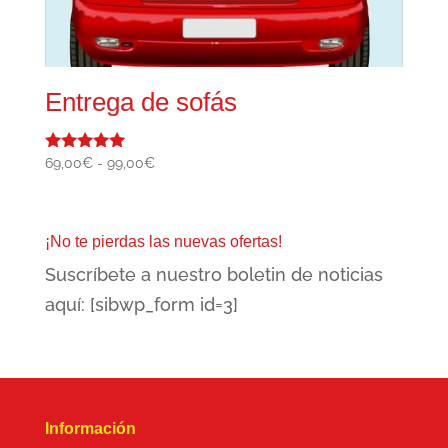
Entrega de sofás
Rango
69,00
€
-
99,00
€
Valorado
con
de
5.00
precios:
de 5
desde
¡No te pierdas las nuevas ofertas!
69,00€
Suscríbete a nuestro boletin de noticias
hasta
99,00€
aquí: [sibwp_form id=3]
Información