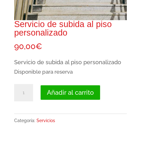
Servicio de subida al piso
personalizado
90,00
€
Servicio de subida al piso personalizado
Disponible para reserva
Servicio
Añadir al carrito
de
subida
al
Categoría:
Servicios
piso
personalizado