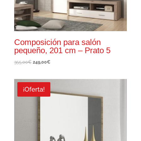
Composición para salón
pequeño, 201 cm – Prato 5
El
El
355,00
€
249,00
€
precio
precio
original
actual
era:
es:
¡Oferta!
355,00€.
249,00€.