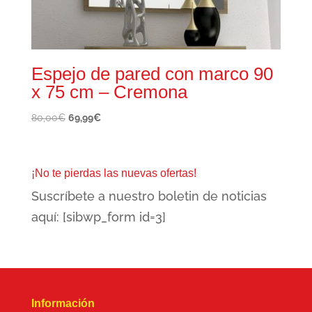
Espejo de pared con marco 90
x 75 cm – Cremona
El
El
80,00
€
69,99
€
precio
precio
original
actual
era:
es:
¡No te pierdas las nuevas ofertas!
80,00€.
69,99€.
Suscríbete a nuestro boletin de noticias
aquí: [sibwp_form id=3]
Información