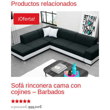
Productos relacionados
¡Oferta!
Sofá rinconera cama con
cojines – Barbados
El
El
1.300,00
€
999,00
€
Valorado