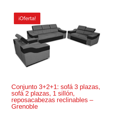
con
precio
precio
4.67
original
actual
de 5
era:
es:
¡Oferta!
1.300,00€.
999,00€.
Conjunto 3+2+1: sofá 3 plazas,
sofá 2 plazas, 1 sillón,
reposacabezas reclinables –
Grenoble