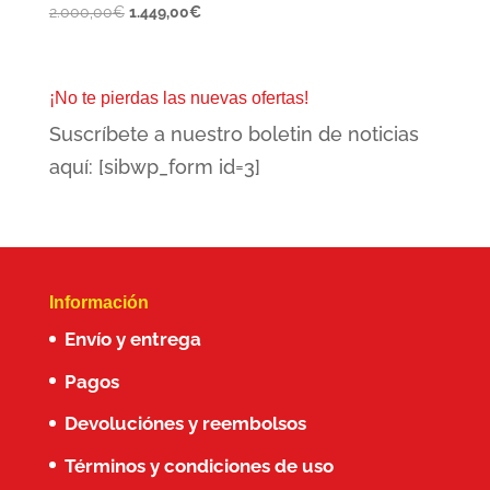
El
El
2.000,00
€
1.449,00
€
precio
precio
original
actual
era:
es:
¡No te pierdas las nuevas ofertas!
2.000,00€.
1.449,00€.
Suscríbete a nuestro boletin de noticias
aquí: [sibwp_form id=3]
Información
Envío y entrega
Pagos
Devoluciónes y reembolsos
Términos y condiciones de uso