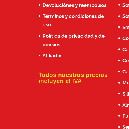
Devoluciónes y reembolsos
So
Términos y condiciones de
So
uso
So
Política de privacidad y de
Co
cookies
Ca
Afiliados
Co
Ca
Todos nuestros precios
incluyen el IVA
Mu
Si
Al
Fu
Se