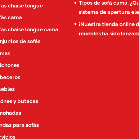
Tipos de sofá cama. ¿Q
fás chaise longue
sistema de apertura ele
fás cama
¡Nuestra tienda online 
fás chaise longue cama
muebles ha sido lanzad
njuntos de sofás
mas
lchones
beceros
ebles
llónes y butacas
mohadas
ndas para sofás
rvicios