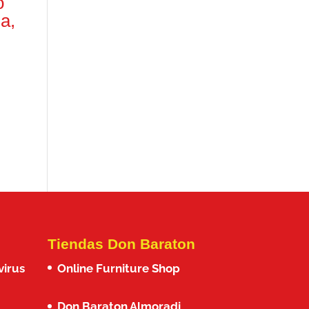
o
a,
Tiendas Don Baraton
virus
Online Furniture Shop
Don Baraton Almoradi