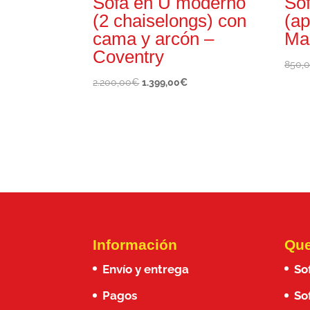
Sofá en U moderno
Sof
(2 chaiselongs) con
(ap
cama y arcón –
Ma
Coventry
850,
El
El
2.200,00
€
1.399,00
€
precio
precio
original
actual
era:
es:
2.200,00€.
1.399,00€.
Información
Que
Envío y entrega
So
Pagos
So