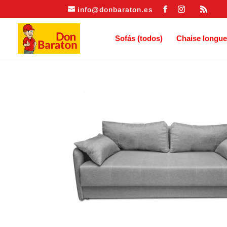
info@donbaraton.es
Sofás (todos)
Chaise longue