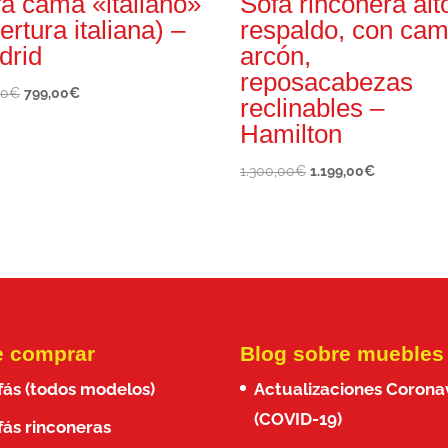
á cama «italiano»
Sofá rinconera alt
ertura italiana) –
respaldo, con cam
drid
arcón,
reposacabezas
El
El
00
€
799,00
€
reclinables –
precio
precio
Hamilton
original
actual
era:
es:
El
El
1.300,00
€
1.199,00
€
850,00€.
799,00€.
precio
precio
original
actual
era:
es:
1.300,00€.
1.199,00€.
 comprar
Blog sobre muebles
fás (todos modelos)
Actualizaciones Corona
(COVID-19)
fás rinconeras