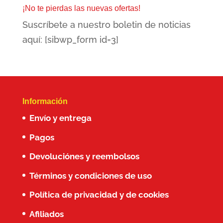
era:
es:
¡No te pierdas las nuevas ofertas!
85,00€.
59,00€.
Suscríbete a nuestro boletin de noticias
aquí: [sibwp_form id=3]
Información
Envío y entrega
Pagos
Devoluciónes y reembolsos
Términos y condiciones de uso
Política de privacidad y de cookies
Afiliados