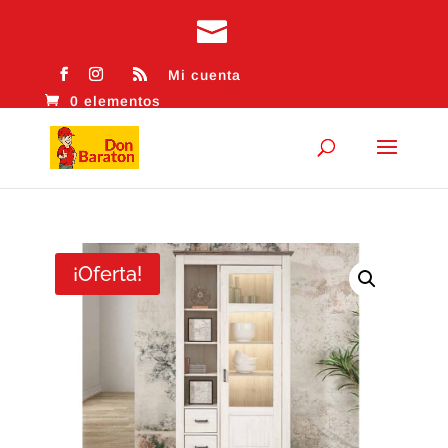
Mi cuenta
0 elementos
¡Oferta!