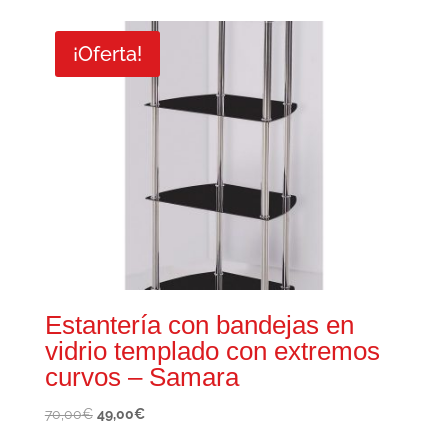
original
actual
era:
es:
¡Oferta!
270,00€.
189,00€.
Estantería con bandejas en
vidrio templado con extremos
curvos – Samara
El
El
70,00
€
49,00
€
precio
precio