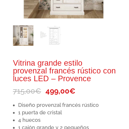
Vitrina grande estilo
provenzal francés rústico con
luces LED – Provence
El
El
715,00
€
499,00
€
precio
precio
Diseño provenzal francés rústico
original
actual
1 puerta de cristal
era:
es:
4 huecos
715,00€.
499,00€.
1 cajón grande y 2 pequeños