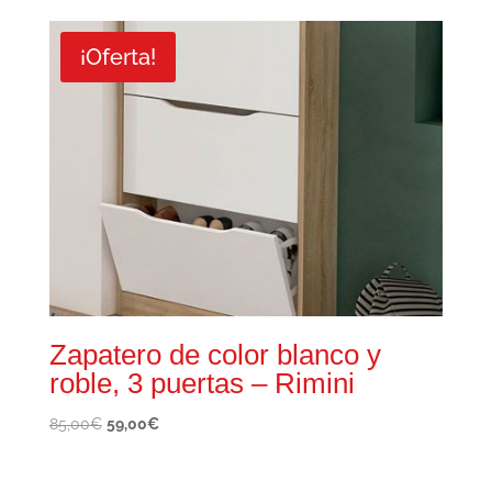
original
actual
era:
es:
¡Oferta!
70,00€.
49,00€.
Zapatero de color blanco y
roble, 3 puertas – Rimini
El
El
85,00
€
59,00
€
precio
precio
original
actual