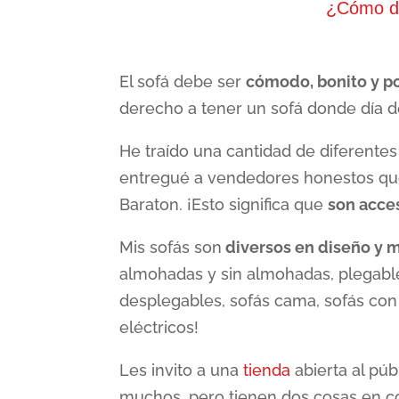
¿Cómo de
El sofá debe ser
cómodo, bonito y po
derecho a tener un sofá donde día d
He traído una cantidad de diferentes
entregué a vendedores honestos que
Baraton. ¡Esto significa que
son acce
Mis sofás son
diversos en diseño y m
almohadas y sin almohadas, plegables
desplegables, sofás cama, sofás con
eléctricos!
Les invito a una
tienda
abierta al pú
muchos, pero tienen dos cosas en c