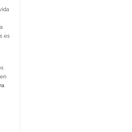
vida
ra
s es
os
 en
ya