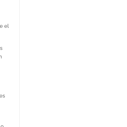
e el
os
n
res
lo