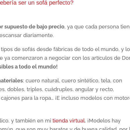
bería ser un sofá perfecto?
r supuesto de bajo precio
, ya que cada persona tien
escansar diariamente.
 tipos de sofás desde fábricas de todo el mundo, y l
 ya comenzaron a negociar con los artículos de Do
sibles a todo el mundo!
ateriales
: cuero natural, cuero sintético, tela, con
, dobles, triples, cuádruples, angular y recto,
 cajones para la ropa… ¡E incluso modelos con moto
blico, y también en mi
tienda virtual
. ¡Modelos hay
omún, que son muy baratos y de buena calidad, por 