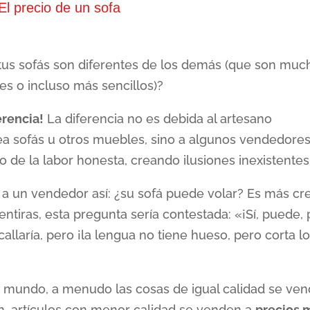
El precio de un sofa
us sofás son diferentes de los demás (que son muc
s o incluso más sencillos)?
erencia!
La diferencia no es debida al artesano
sea sofás u otros muebles, sino a algunos vendedore
o de la labor honesta, creando ilusiones inexistentes
r a un vendedor así: ¿su sofá puede volar? Es más cr
ntiras, esta pregunta sería contestada: «¡Sí, puede, 
allaría, pero ¡la lengua no tiene hueso, pero corta l
o mundo, a menudo las cosas de igual calidad se ve
n, artículos con menor calidad se venden a
precios 