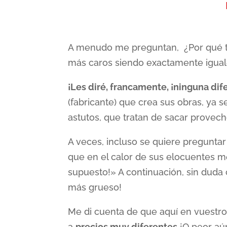
A menudo me preguntan, ¿Por qué t
más caros siendo exactamente iguale
¡Les diré, francamente, ¡ninguna dif
(fabricante) que crea sus obras, ya 
astutos, que tratan de sacar provech
A veces, incluso se quiere pregunta
que en el calor de sus elocuentes me
supuesto!» A continuación, sin duda c
más grueso!
Me di cuenta de que aquí en vuestr
a
precios muy diferentes
¡O peor aú