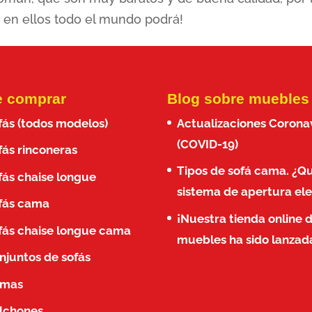
e en ellos todo el mundo podrá!
 comprar
Blog sobre muebles
fás (todos modelos)
Actualizaciones Corona
(COVID-19)
fás rinconeras
Tipos de sofá cama. ¿Q
fás chaise longue
sistema de apertura ele
fás cama
¡Nuestra tienda online 
fás chaise longue cama
muebles ha sido lanzad
njuntos de sofás
mas
lchones