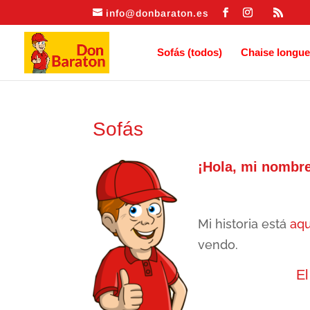
info@donbaraton.es
Sofás (todos)
Chaise longue
Sofás
¡Hola, mi nombr
Mi historia está
aqu
vendo.
El