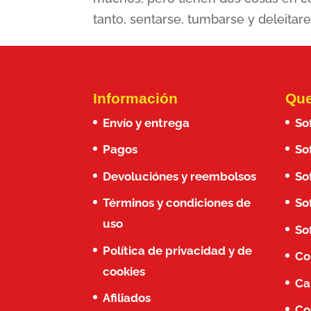
tanto, sentarse, tumbarse y deleitar
Información
Que
Envío y entrega
So
Pagos
So
Devoluciónes y reembolsos
So
Términos y condiciones de
So
uso
So
Política de privacidad y de
Co
cookies
Ca
Afiliados
Co