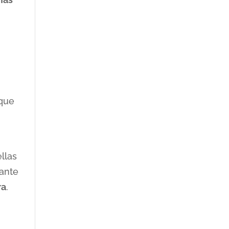
 que
llas
ante
ra
.