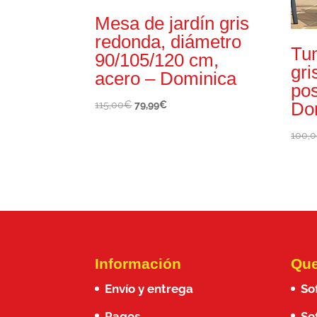
Mesa de jardín gris
redonda, diámetro
Tu
90/105/120 cm,
gri
acero – Dominica
pos
Do
El
El
115,00
€
79,99
€
precio
precio
100,
original
actual
era:
es:
115,00€.
79,99€.
Información
Que
Envío y entrega
So
Pagos
So