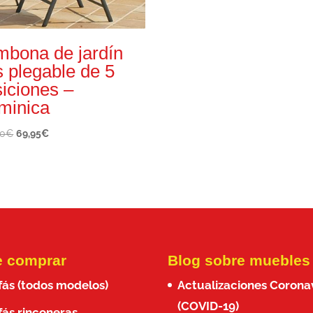
mbona de jardín
s plegable de 5
iciones –
minica
El
El
00
€
69,95
€
precio
precio
original
actual
era:
es:
100,00€.
69,95€.
 comprar
Blog sobre muebles
fás (todos modelos)
Actualizaciones Corona
(COVID-19)
fás rinconeras