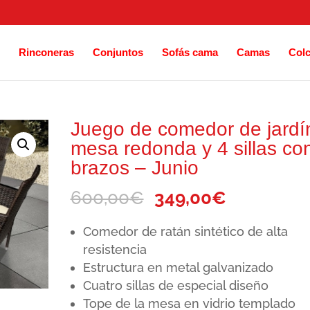
Rinconeras
Conjuntos
Sofás cama
Camas
Col
Juego de comedor de jardí
mesa redonda y 4 sillas co
brazos – Junio
El
El
600,00
€
349,00
€
precio
precio
Comedor de ratán sintético de alta
original
actual
resistencia
era:
es:
Estructura en metal galvanizado
600,00€.
349,00€.
Cuatro sillas de especial diseño
Tope de la mesa en vidrio templado