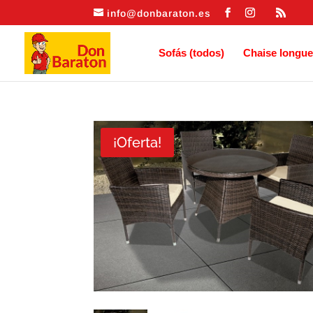
info@donbaraton.es
Sofás (todos)
Chaise longue
¡Oferta!