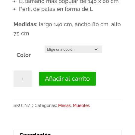
El tamaño más popular de 140 x 80 cm
Perfil de patas en forma de L
Medidas:
largo 140 cm, ancho 80 cm, alto
75 cm
Color
Mesa
Añadir al carrito
de
comedor
rectangular
SKU:
N/D
Categorías:
Mesas
,
Muebles
fija
140
x