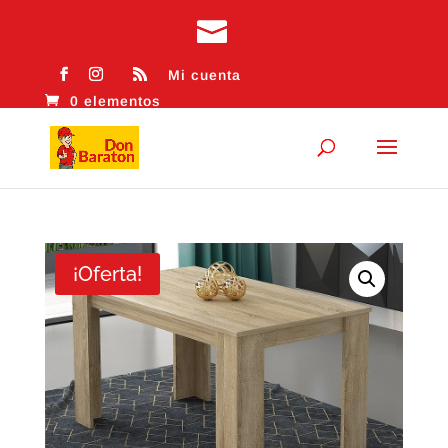
Mi cuenta
0 elementos
¡Oferta!