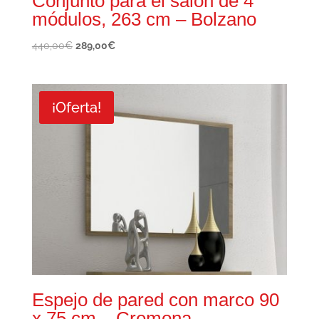
Conjunto para el salón de 4
módulos, 263 cm – Bolzano
El
El
440,00
€
289,00
€
precio
precio
original
actual
era:
es:
¡Oferta!
440,00€.
289,00€.
Espejo de pared con marco 90
x 75 cm – Cremona