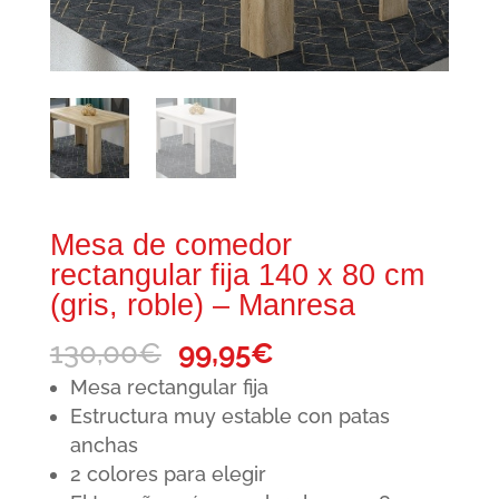
Mesa de comedor
rectangular fija 140 x 80 cm
(gris, roble) – Manresa
El
El
130,00
€
99,95
€
precio
precio
Mesa rectangular fija
original
actual
Estructura muy estable con patas
anchas
era:
es:
2 colores para elegir
130,00€.
99,95€.