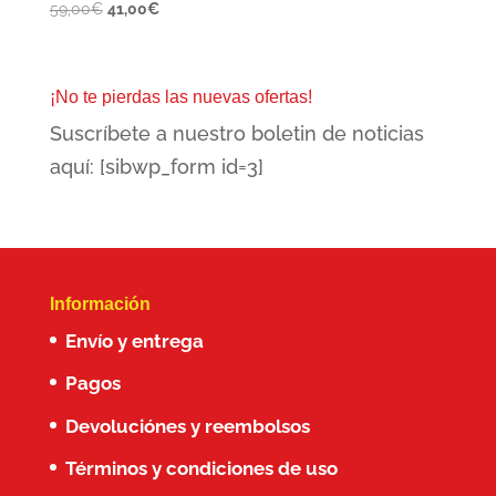
El
El
59,00
€
41,00
€
precio
precio
original
actual
era:
es:
¡No te pierdas las nuevas ofertas!
59,00€.
41,00€.
Suscríbete a nuestro boletin de noticias
aquí: [sibwp_form id=3]
Información
Envío y entrega
Pagos
Devoluciónes y reembolsos
Términos y condiciones de uso