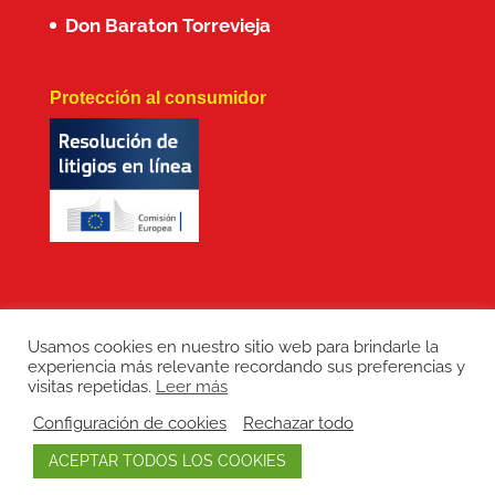
Don Baraton Torrevieja
Protección al consumidor
Usamos cookies en nuestro sitio web para brindarle la
experiencia más relevante recordando sus preferencias y
Copyright: Don Baraton © 2017 · Branding,
visitas repetidas.
Leer más
diseño web, manutención de sitios web,
Configuración de cookies
Rechazar todo
redes sociales y posicionamiento SEO:
ACEPTAR TODOS LOS COOKIES
LEPUNTO