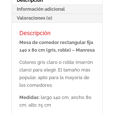
Descripción
80
Información adicional
cm
(gris,
Valoraciones (0)
roble)
Descripción
-
Manresa
Mesa de comedor rectangular fija
cantidad
140 x 80 cm (gris, roble) – Manresa
Colores gris claro o roble (marrón
claro) para elegir. El tamaño más
popular, apto para la mayoría de
los comedores.
Medidas:
largo 140 cm, ancho 80
cm, alto 75 cm