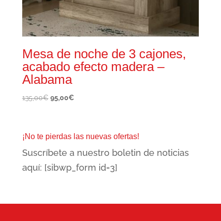
Mesa de noche de 3 cajones,
acabado efecto madera –
Alabama
El
El
135,00
€
95,00
€
precio
precio
original
actual
era:
es:
¡No te pierdas las nuevas ofertas!
135,00€.
95,00€.
Suscríbete a nuestro boletin de noticias
aquí: [sibwp_form id=3]