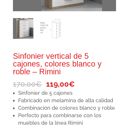
Sinfonier vertical de 5
cajones, colores blanco y
roble – Rimini
El
El
170,00
€
119,00
€
precio
precio
Sinfonier de 5 cajones
original
actual
Fabricado en melamina de alta calidad
Combinación de colores blanco y roble
era:
es:
Perfecto para combinarse con los
170,00€.
119,00€.
muebles de la línea Rimini