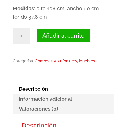
Medidas
: alto 108 cm, ancho 60 cm,
fondo 37,8 cm
Sinfonier
Añadir al carrito
vertical
de
5
Categorías:
Cómodas y sinfonieres
,
Muebles
cajones,
colores
blanco
Descripción
y
Información adicional
roble
-
Valoraciones (0)
Rimini
Descripción
cantidad