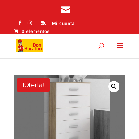
Mi cuenta
0 elementos
¡Oferta!