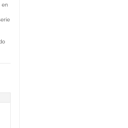
o en
erie
do