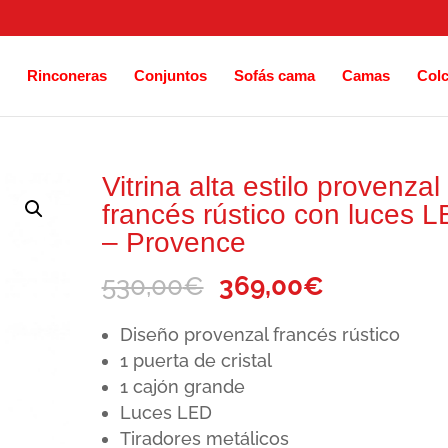
Rinconeras
Conjuntos
Sofás cama
Camas
Col
Vitrina alta estilo provenzal
francés rústico con luces 
– Provence
El
El
530,00
€
369,00
€
precio
precio
Diseño provenzal francés rústico
original
actual
1 puerta de cristal
era:
es:
1 cajón grande
530,00€.
369,00€.
Luces LED
Tiradores metálicos