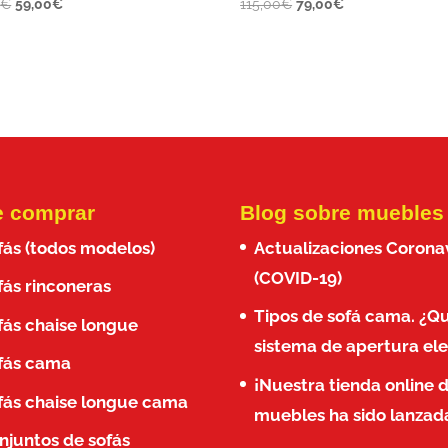
El
El
El
El
0
€
59,00
€
115,00
€
79,00
€
precio
precio
precio
precio
original
actual
original
actual
era:
es:
era:
es:
85,00€.
59,00€.
115,00€.
79,00€.
 comprar
Blog sobre muebles
fás (todos modelos)
Actualizaciones Corona
(COVID-19)
fás rinconeras
Tipos de sofá cama. ¿Q
fás chaise longue
sistema de apertura ele
fás cama
¡Nuestra tienda online 
fás chaise longue cama
muebles ha sido lanzad
njuntos de sofás