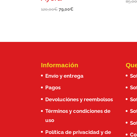
85,0
El
El
120,00
€
79,00
€
precio
precio
original
actual
era:
es:
120,00€.
79,00€.
Información
Que
Envío y entrega
So
Pagos
So
Devoluciónes y reembolsos
So
Términos y condiciones de
So
uso
So
Política de privacidad y de
Co