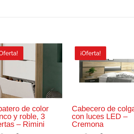
Oferta!
¡Oferta!
atero de color
Cabecero de colg
nco y roble, 3
con luces LED –
rtas – Rimini
Cremona