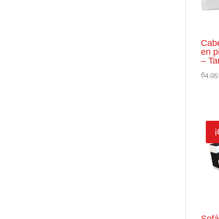
Cabe
en p
– Ta
64,95
¡
Sofá