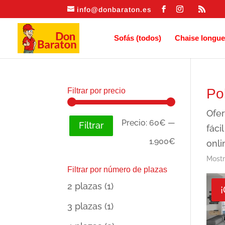
info@donbaraton.es
Sofás (todos)
Chaise longue
Pol
Filtrar por precio
Ofer
Precio
Precio
Precio:
60€
—
Filtrar
fáci
mínimo
máximo
1.900€
onli
Mostr
Filtrar por número de plazas
2 plazas
(1)
¡
3 plazas
(1)