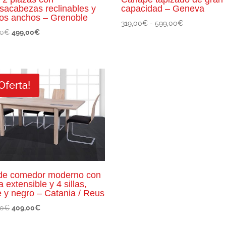
sacabezas reclinables y
capacidad – Geneva
os anchos – Grenoble
Rango
319,00
€
-
599,00
€
El
El
00
€
499,00
€
de
precio
precio
precios:
original
actual
desde
era:
es:
319,00€
670,00€.
499,00€.
hasta
Oferta!
599,00€
de comedor moderno con
 extensible y 4 sillas,
e y negro – Catania / Reus
El
El
00
€
409,00
€
precio
precio