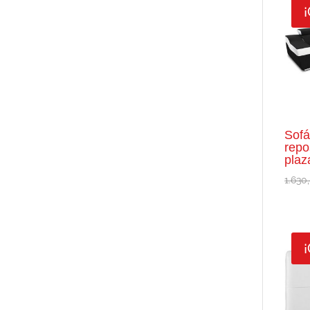
¡
Sofá
repo
plaz
1.630
¡