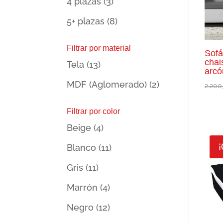
4 plazas
(3)
5+ plazas
(8)
Filtrar por material
Sofá
chai
Tela
(13)
arcó
MDF (Aglomerado)
(2)
2.200
Filtrar por color
Beige
(4)
¡
Blanco
(11)
Gris
(11)
Marrón
(4)
Negro
(12)