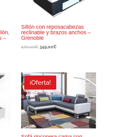
Sillón con reposacabezas
llón,
reclinable y brazos anchos –
s –
Grenoble
El
El
470,00
€
349,00
€
precio
precio
original
actual
era:
es:
470,00€.
349,00€.
¡Oferta!
Sofá rinconera cama con