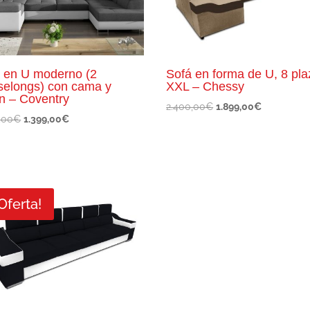
 en U moderno (2
Sofá en forma de U, 8 pla
selongs) con cama y
XXL – Chessy
n – Coventry
El
El
2.400,00
€
1.899,00
€
El
El
,00
€
1.399,00
€
precio
precio
precio
precio
original
actual
original
actual
era:
es:
era:
es:
2.400,00€.
1.899,00€.
2.200,00€.
1.399,00€.
Oferta!