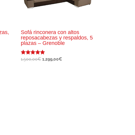
zas,
Sofá rinconera con altos
reposacabezas y respaldos, 5
plazas – Grenoble
El
El
1.500,00
€
1.299,00
€
Valorado
con
precio
precio
5.00
original
actual
de 5
era:
es:
1.500,00€.
1.299,00€.