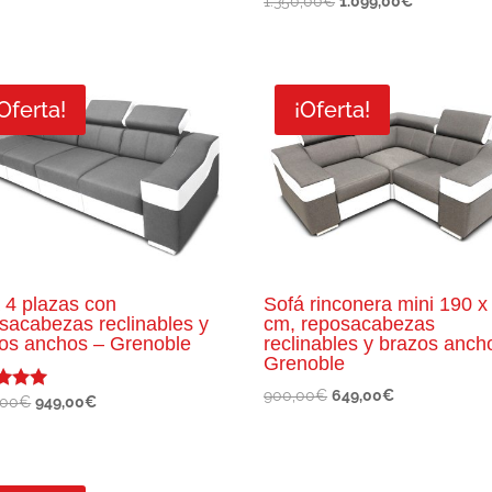
El
El
1.350,00
€
1.099,00
€
precio
precio
precio
precio
original
actual
original
actual
era:
es:
era:
es:
1.800,00€.
1.399,00€.
1.350,00€.
1.099,00€.
Oferta!
¡Oferta!
 4 plazas con
Sofá rinconera mini 190 x
sacabezas reclinables y
cm, reposacabezas
os anchos – Grenoble
reclinables y brazos anch
Grenoble
El
El
900,00
€
649,00
€
El
El
,00
€
949,00
€
ado
precio
precio
precio
precio
original
actual
original
actual
era:
es:
era:
es: