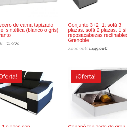
cero de cama tapizado
Conjunto 3+2+1: sofá 3
iel sintética (blanco o gris)
plazas, sofá 2 plazas, 1 si
ranto
reposacabezas reclinable
Grenoble
Rango
€
-
74,95
€
El
El
2.000,00
€
1.449,00
€
de
precio
precio
precios:
original
actual
desde
era:
es:
64,95€
2.000,00€.
1.449,00€.
Oferta!
¡Oferta!
hasta
74,95€
 2 plazas con
Canapé tapizado de gran