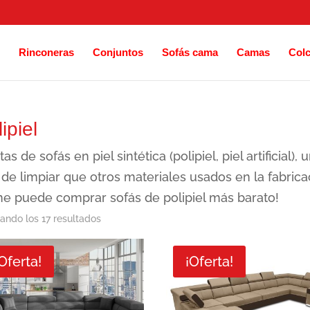
Rinconeras
Conjuntos
Sofás cama
Camas
Col
ipiel
tas de sofás en piel sintética (polipiel, piel artificia
l de limpiar que otros materiales usados en la fabri
ne puede comprar sofás de polipiel más barato!
Ordenado
ando los 17 resultados
por
Oferta!
¡Oferta!
los
últimos