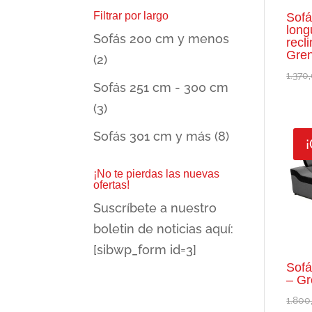
Filtrar por largo
Sofá
long
Sofás 200 cm y menos
recl
Gre
(2)
1.370
Sofás 251 cm - 300 cm
(3)
Sofás 301 cm y más
(8)
¡
¡No te pierdas las nuevas
ofertas!
Suscríbete a nuestro
boletin de noticias aquí:
[sibwp_form id=3]
Sofá
– Gr
1.800