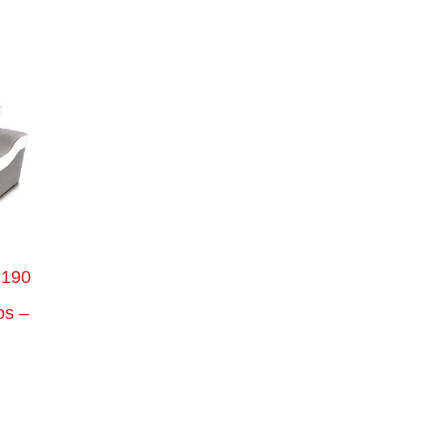
 190
os –