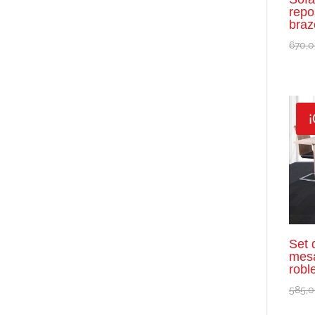
repo
braz
670,
¡
Set 
mesa
robl
585,