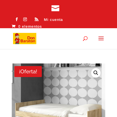
Mi cuenta
0 elementos
¡Oferta!