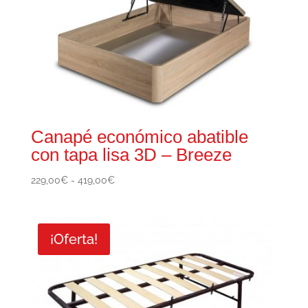
Canapé económico abatible
con tapa lisa 3D – Breeze
Rango
229,00
€
-
419,00
€
de
precios:
desde
¡Oferta!
229,00€
hasta
419,00€