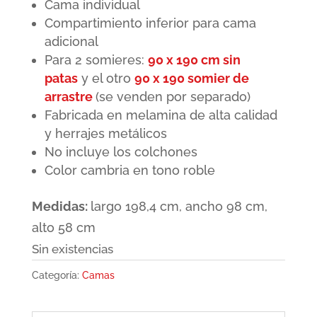
Cama individual
original
actual
Compartimiento inferior para cama
era:
es:
adicional
150,00€.
99,95€.
Para 2 somieres:
90 x 190 cm sin
patas
y el otro
90 x 190 somier de
arrastre
(se venden por separado)
Fabricada en melamina de alta calidad
y herrajes metálicos
No incluye los colchones
Color cambria en tono roble
Medidas:
largo 198,4 cm, ancho 98 cm,
alto 58 cm
Sin existencias
Categoría:
Camas