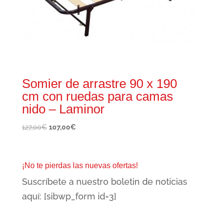
Somier de arrastre 90 x 190
cm con ruedas para camas
nido – Laminor
El
El
127,00
€
107,00
€
precio
precio
original
actual
era:
es:
¡No te pierdas las nuevas ofertas!
127,00€.
107,00€.
Suscríbete a nuestro boletin de noticias
aquí: [sibwp_form id=3]