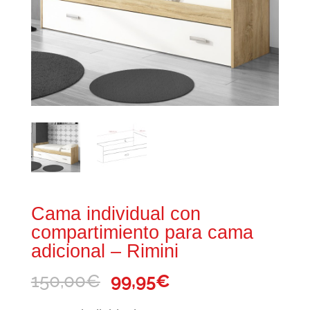
Cama individual con
compartimiento para cama
adicional – Rimini
El
El
150,00
€
99,95
€
precio
precio