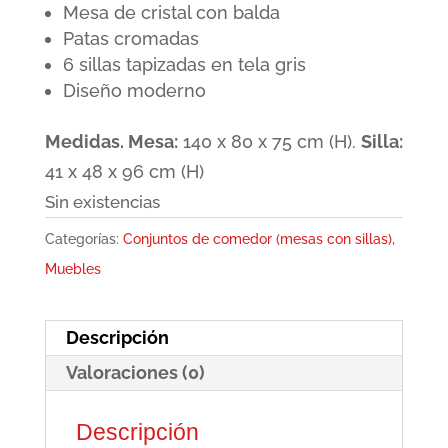
Mesa de cristal con balda
original
actual
Patas cromadas
era:
es:
6 sillas tapizadas en tela gris
430,00€.
299,00€.
Diseño moderno
Medidas. Mesa:
140 x 80 x 75 cm (H).
Silla:
41 x 48 x 96 cm (H)
Sin existencias
Categorías:
Conjuntos de comedor (mesas con sillas)
,
Muebles
Descripción
Valoraciones (0)
Descripción