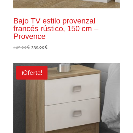
Bajo TV estilo provenzal
francés rústico, 150 cm –
Provence
El
El
485,00
€
339,00
€
precio
precio
original
actual
era:
es:
¡Oferta!
485,00€.
339,00€.