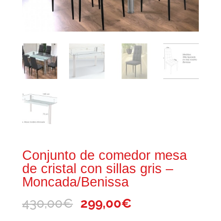
Conjunto de comedor mesa
de cristal con sillas gris –
Moncada/Benissa
El
El
430,00
€
299,00
€
precio
precio