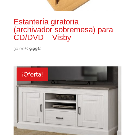
Estantería giratoria
(archivador sobremesa) para
CD/DVD – Visby
El
El
30,00
€
9,99
€
precio
precio
original
actual
era:
es:
¡Oferta!
30,00€.
9,99€.