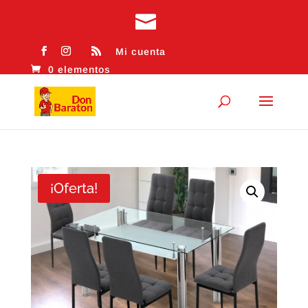
Mi cuenta
0 elementos
¡Oferta!